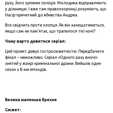
руху, його зупиняє поліція. Молодика відправляють
у дільницю. І вже там правоохоронці розуміють, що
Насір причетний до вбивства Андреа.
Все свідчить проти хлопця. Як він захищатиметься,
якщо сам не пам’ятає, що трапилося тієї ночі?
Чому варто дивитися серіал:
Цей проект дивує гостросюжетністю. Передбачити
фінал – неможливо. Серіал «Одного разу вночі»
знятий у жанрі кримінальної драми. Вийшов один
сезон з 8-ми епізодів.
Велика маленька брехня
Сюжет: