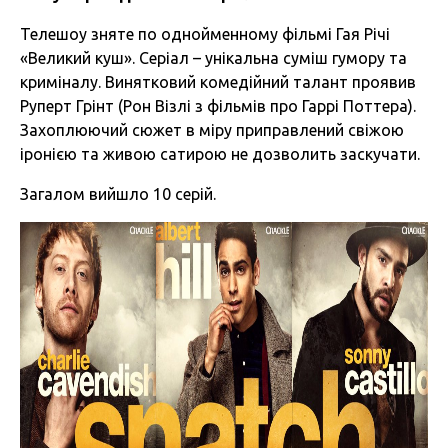
Телешоу зняте по однойменному фільмі Гая Річі
«Великий куш». Серіал – унікальна суміш гумору та
криміналу. Винятковий комедійний талант проявив
Руперт Грінт (Рон Візлі з фільмів про Гаррі Поттера).
Захоплюючий сюжет в міру приправлений свіжою
іронією та живою сатирою не дозволить заскучати.
Загалом вийшло 10 серій.