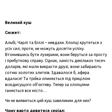
Великий куш
Сюжет:
Альбі, Чарлі та Біллі – невдахи. Хлопці крутяться з
усіх сил, проте, не можуть досягти успіху.
Втомившись бути лузерами, вони беруться за просту
і прибуткову справу. Однак, замість декількох тисяч
доларів, які мали викрасти друзі, вони забирають
сотню золотих злитків. Здавалося б, афера
вдалася! Та трійка опиняється під прицілом
всюдисущого об’єктиву. Тепер за хлопцями
ганяється все місто…
Чи не виявиться цей куш завеликим для них?
Чому варто дивитися серіал: