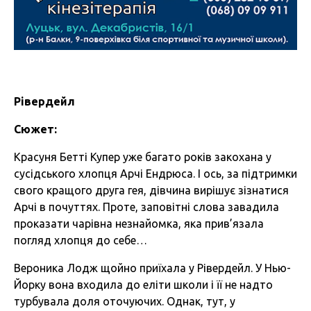
Рівердейл
Сюжет:
Красуня Бетті Купер уже багато років закохана у
сусідського хлопця Арчі Ендрюса. І ось, за підтримки
свого кращого друга гея, дівчина вирішує зізнатися
Арчі в почуттях. Проте, заповітні слова завадила
проказати чарівна незнайомка, яка прив’язала
погляд хлопця до себе…
Вероника Лодж щойно приїхала у Рівердейл. У Нью-
Йорку вона входила до еліти школи і її не надто
турбувала доля оточуючих. Однак, тут, у