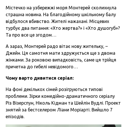
Містечко на узбережжі моря Монтерей сколихнула
страшна новина. На благодійному шкільному балу
відбулося вбивство. Жителі нажахані. Місцевих
турбує два питання: «Хто жертва?» і «Хто душогуб»?
Та про все це згодом…
А зараз, Монтерей радо вітає нову жительку, –
Джейн. Ця самотня мати здружується ще з двома
жінками. За роковою випадковість, саме ця трійця
причетна до гибелі невідомого…
Чому варто дивитися серіал:
На фоні декількох сімей розігруються типові
проблеми. Зірки комедійно-драматичного серіалу
Різ Візерспун, Ніколь Кідман та Шейлін Вудлі. Проект
знятий за бестселером Ліани Моріарті. Вийшло 7
епізодів.