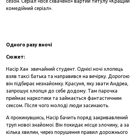
сезон. Серіал «Все схвачено» вартий титулу «Кращий
комедійний серіал».
Одного разу вночі
Сюжет:
Насір Хан звичайний студент. Однієї ночі хлопець
взяв таксі батька та направився на вечірку. Дорогою
він підбирає незнайомку. Красуня, яку звати Андреа,
запрошує хлопця до себе додому. Там парочка
приймає наркотики та займається фантастичним
сексом. Після чого молоді люди засинають.
А прокинувшись, Насір бачить поряд закривавлений
труп нової знайомої. Він покидає місце злочину, а за
кілька хвилин, через порушення правил дорожнього