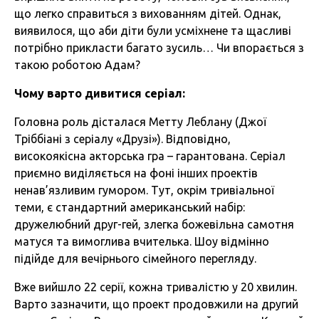
що легко справиться з вихованням дітей. Однак,
виявилося, що аби діти були усміхнене та щасливі
потрібно прикласти багато зусиль… Чи впорається з
такою роботою Адам?
Чому варто дивитися серіал:
Головна роль дісталася Метту Леблану (Джої
Тріббіані з серіалу «Друзі»). Відповідно,
високоякісна акторська гра – гарантована. Серіал
приємно виділяється на фоні інших проектів
ненав’язливим гумором. Тут, окрім тривіальної
теми, є стандартний американський набір:
дружелюбний друг-гей, злегка божевільна самотня
матуся та вимоглива вчителька. Шоу відмінно
підійде для вечірнього сімейного перегляду.
Вже вийшло 22 серії, кожна тривалістю у 20 хвилин.
Варто зазначити, що проект продовжили на другий