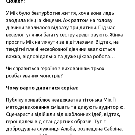
Сюжет:
У Мік було безтурботне життя, хоча вона ледь
зводила кінці з кінцями. Аж раптом на голову
дівчини звалилося відразу три дитини. Під час
веселої гулянки багату сестру арештовують. Жінка
просить Мік наглянути за її дітлахами. Відтак, на
тендітні плечі несерйозної дівчини звалюється
важка, відповідальна та дуже цікава робота…
Чи справиться героїня з вихованням трьох
розбалуваних монстрів?
Чому варто дивитися серіал:
Публіку приваблює неадекватна тітонька Мік. Її
методи виховання смішать та дивують аудиторію.
Сценаристи відійшли від шаблонних ідей, відтак,
герої далекі від стандартних образів. Тут є
добродушна служниця Альба, розпещена Сабріна,