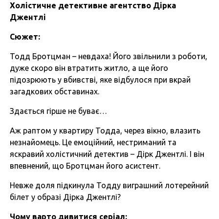
Холістичне детективне агентство Дірка
Джентлі
Сюжет:
Тодд Бротцман – невдаха! Його звільнили з роботи,
дуже скоро він втратить житло, а ще його
підозрюють у вбивстві, яке відбулося при вкрай
загадкових обставинах.
Здається гірше не буває…
Аж раптом у квартиру Тодда, через вікно, влазить
незнайомець. Це емоційний, нестриманий та
яскравий холістичний детектив – Дірк Джентлі. І він
впевнений, що Бротцман його асистент.
Невже доля підкинула Тодду виграшний лотерейний
білет у образі Дірка Джентлі?
Чому варто дивитися серіал: