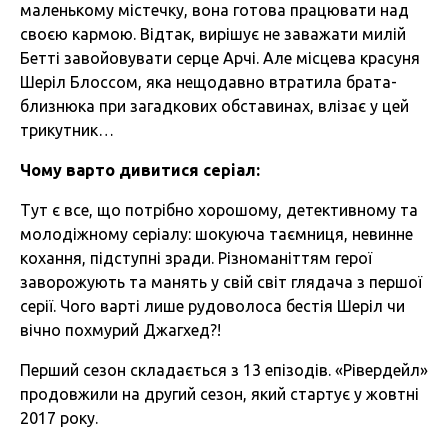
маленькому містечку, вона готова працювати над
своєю кармою. Відтак, вирішує не заважати милій
Бетті завойовувати серце Арчі. Але місцева красуня
Шеріл Блоссом, яка нещодавно втратила брата-
близнюка при загадкових обставинах, влізає у цей
трикутник…
Чому варто дивитися серіал:
Тут є все, що потрібно хорошому, детективному та
молодіжному серіалу: шокуюча таємниця, невинне
кохання, підступні зради. Різноманіттям герої
заворожують та манять у свій світ глядача з першої
серії. Чого варті лише рудоволоса бестія Шеріл чи
вічно похмурий Джагхед?!
Перший сезон складається з 13 епізодів. «Рівердейл»
продовжили на другий сезон, який стартує у жовтні
2017 року.