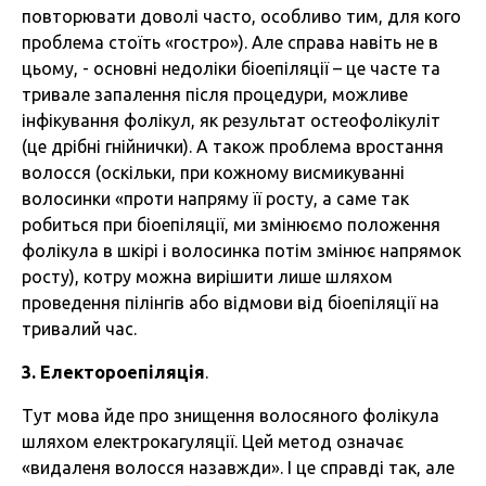
повторювати доволі часто, особливо тим, для кого
проблема стоїть «гостро»). Але справа навіть не в
цьому, - основні недоліки біоепіляції – це часте та
тривале запалення після процедури, можливе
інфікування фолікул, як результат остеофолікуліт
(це дрібні гнійнички). А також проблема вростання
волосся (оскільки, при кожному висмикуванні
волосинки «проти напряму її росту, а саме так
робиться при біоепіляції, ми змінюємо положення
фолікула в шкірі і волосинка потім змінює напрямок
росту), котру можна вирішити лише шляхом
проведення пілінгів або відмови від біоепіляції на
тривалий час.
3. Електороепіляція
.
Тут мова йде про знищення волосяного фолікула
шляхом електрокагуляції. Цей метод означає
«видаленя волосся назавжди». І це справді так, але