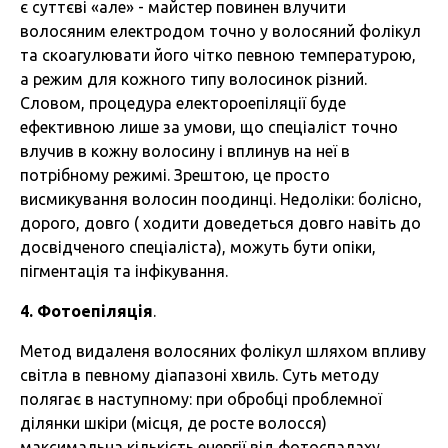
є суттєві «але» - майстер повинен влучити
волосяним електродом точно у волосяний фолікул
та скоагулювати його чітко певною температурою,
а режим для кожного типу волосинок різний.
Словом, процедура електороепіляції буде
ефективною лише за умови, що спеціаліст точно
влучив в кожну волосину і вплинув на неї в
потрібному режимі. Зрештою, це просто
висмикування волосин поодинці. Недоліки: болісно,
дорого, довго ( ходити доведеться довго навіть до
досвідченого спеціаліста), можуть бути опіки,
пігментація та інфікування.
4. Фотоепіляція
.
Метод видаленя волосяних фолікул шляхом впливу
світла в певному діапазоні хвиль. Суть методу
полягає в наступному: при обробці проблемної
ділянки шкіри (місця, де росте волосся)
максимальна кількість енергії від фотоспалаху