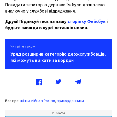
Покидати територію держави їм було дозволено
виключно у службові відрядження.
Друзі! Підписуйтесь на нашу
сторінку Фейсбук
і
будьте завжди в курсі останніх новин.
Читайте також
Уряд розширив категорію держслужбовців,
які можуть виїхати за кордон
Все про:
жінки
,
війна з Росією
,
прикордонники
РЕКЛАМА