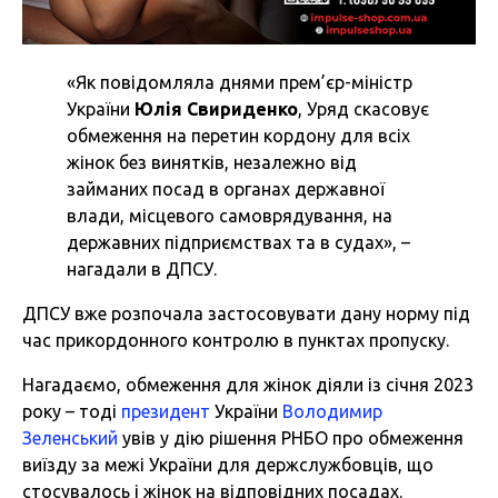
«Як повідомляла днями прем’єр-міністр
України
Юлія Свириденко
, Уряд скасовує
обмеження на перетин кордону для всіх
жінок без винятків, незалежно від
займаних посад в органах державної
влади, місцевого самоврядування, на
державних підприємствах та в судах», –
нагадали в ДПСУ.
ДПСУ вже розпочала застосовувати дану норму під
час прикордонного контролю в пунктах пропуску.
Нагадаємо, обмеження для жінок діяли із січня 2023
року – тоді
президент
України
Володимир
Зеленський
увів у дію рішення РНБО про обмеження
виїзду за межі України для держслужбовців, що
стосувалось і жінок на відповідних посадах.