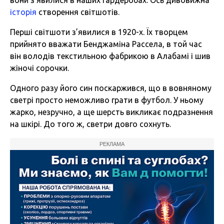
історія
створення світшотів.
Перші світшоти з’явилися в 1920-х. Їх творцем
прийнято вважати Бенджаміна Рассела, в той час
він володів текстильною фабрикою в Алабамі і шив
жіночі сорочки.
Одного разу його син поскаржився, що в вовняному
светрі просто неможливо грати в футбол. У ньому
жарко, незручно, а ще шерсть викликає подразнення
на шкірі. До того ж, светри довго сохнуть.
РЕКЛАМА