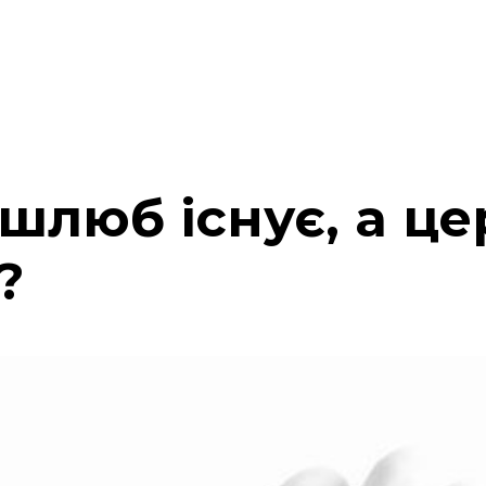
шлюб існує, а ц
?