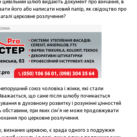
о цивільний шлюб видають документ про вінчання, в
вати його або написати новий папір, як свідоцтво про
взагалі церковне розлучення?
КЛАМА
епорушний союз чоловіка і жінки, які стали
 Вважається, що саме після шлюбу починається
ування в духовному розвитку і розумінні цінностей
ь обставини, при яких сім'я не може продовжувати
прохання про церковне розлучення.
, визнаних церквою, є зрада одного з подружжя