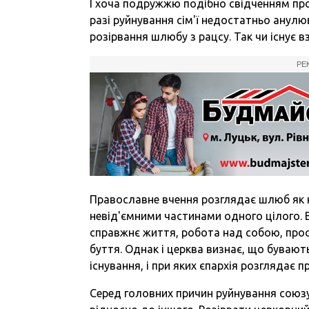
І хоча подружжю подібно свідченням пр
разі руйнування сім'ї недостатньо анулю
розірвання шлюбу з рацсу. Так чи існує 
РЕ
Православне вчення розглядає шлюб як н
невід'ємними частинами одного цілого.
справжнє життя, робота над собою, прос
буття. Однак і церква визнає, що бувают
існування, і при яких єпархія розглядає 
Серед головних причин руйнування союзу