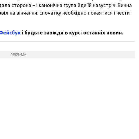
ла сторона – і канонічна група йде їй назустріч. Винна
іл на вінчання: спочатку необхідно покаятися і нести
 Фейсбук
і будьте завжди в курсі останніх новин.
РЕКЛАМА