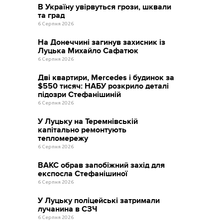
В Україну увірвуться грози, шквали
та град
6 Серпня 2026
На Донеччині загинув захисник із
Луцька Михайло Сафатюк
6 Серпня 2026
Дві квартири, Mercedes і будинок за
$550 тисяч: НАБУ розкрило деталі
підозри Стефанішиній
6 Серпня 2026
У Луцьку на Теремнівській
капітально ремонтують
тепломережу
6 Серпня 2026
ВАКС обрав запобіжний захід для
експосла Стефанішиної
6 Серпня 2026
У Луцьку поліцейські затримали
лучанина в СЗЧ
6 Серпня 2026