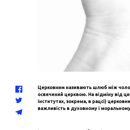
Церковним називають шлюб між чолові
освячений церквою. На відміну від ц
інститутах, зокрема, в рацсі) церковн
важливість в духовному і моральному 