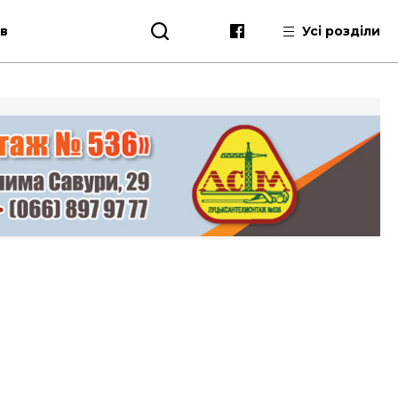
ів
Усі розділи