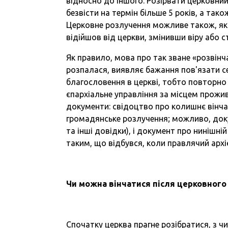
відносно до іншого. Розірвати церковни
безвісти на термін більше 5 років, а так
Церковне розлучення можливе також, якщ
відійшов від церкви, змінивши віру або 
Як правило, мова про так зване «розвінч
розпалася, виявляє бажання пов'язати с
благословення в церкві, тобто повторно 
єпархіальне управління за місцем прожи
документи: свідоцтво про колишнє вінча
громадянське розлучення; можливо, док
та інші довідки), і документ про нинішн
таким, що відбувся, коли правлячий арх
Чи можна вінчатися після церковного
Спочатку церква прагне розібратися, з ч