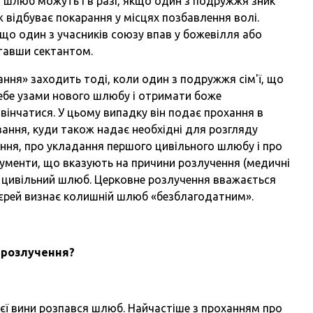
й шлюб можуть і в разі, якщо один з подружжя зник
ож відбуває покарання у місцях позбавлення волі.
о один з учасників союзу впав у божевілля або
ставши сектантом.
ання» заходить тоді, коли один з подружжя сім'ї, що
ебе узами нового шлюбу і отримати боже
вінчатися. У цьому випадку він подає прохання в
вання, куди також надає необхідні для розгляду
ння, про укладання першого цивільного шлюбу і про
ументи, що вказують на причини розлучення (медичні
ій цивільний шлюб. Церковне розлучення вважається
ієрей визнає колишній шлюб «безблагодатним».
 розлучення?
иєї вини розпався шлюб. Найчастіше з проханням про