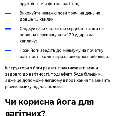
пружність м’язів тіла вагітної;
Виконуйте неважкі пози тричі на день не
довше 15 хвилин;
Слідкуйте за частотою серцебиття, що не
повинна перевищувати 120 ударів на
хвилину;
Пози йоги зведіть до мінімуму на початку
вагітності, коли загроза викидню найбільша.
Інструктори з йоги радять практикувати асани
задовго до вагітності, тоді ефект буде більшим,
адже це допоможе легшому її протікання та знизить
рівень ризику під час пологів.
Чи корисна йога для
вагітних?