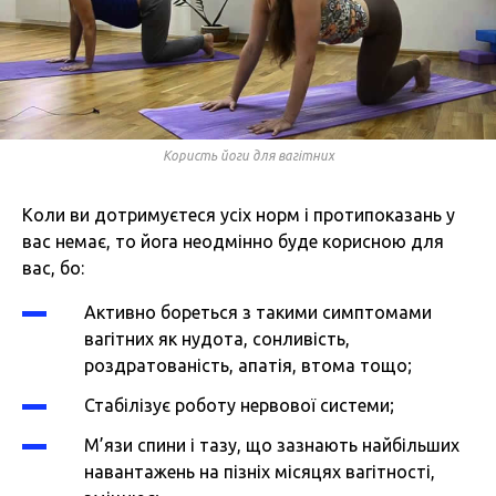
Користь йоги для вагітних
Коли ви дотримуєтеся усіх норм і протипоказань у
вас немає, то йога неодмінно буде корисною для
вас, бо:
Активно бореться з такими симптомами
вагітних як нудота, сонливість,
роздратованість, апатія, втома тощо;
Стабілізує роботу нервової системи;
М’язи спини і тазу, що зазнають найбільших
навантажень на пізніх місяцях вагітності,