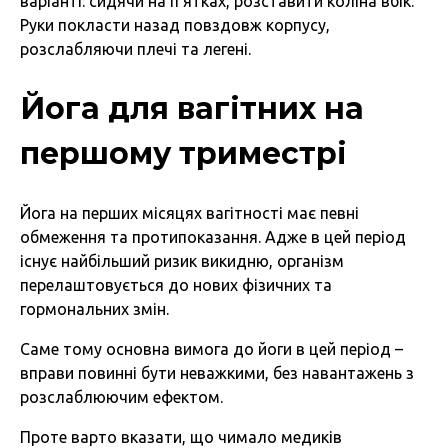
варіанті: сидячи на п’ятках, розставити коліна вбік.
Руки покласти назад повздовж корпусу,
розслабляючи плечі та легені.
Йога для вагітних на
першому триместрі
Йога на перших місяцях вагітності має певні
обмеження та протипоказання. Адже в цей період
існує найбільший ризик викидню, організм
перелаштовується до нових фізичних та
гормональних змін.
Саме тому основна вимога до йоги в цей період –
вправи повинні бути неважкими, без навантажень з
розслаблюючим ефектом.
Проте варто вказати, що чимало медиків