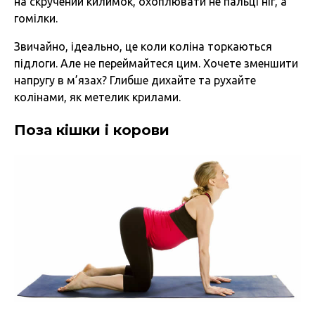
на скручений килимок, охоплювати не пальці ніг, а
гомілки.
Звичайно, ідеально, це коли коліна торкаються
підлоги. Але не переймайтеся цим. Хочете зменшити
напругу в м’язах? Глибше дихайте та рухайте
колінами, як метелик крилами.
Поза кішки і корови