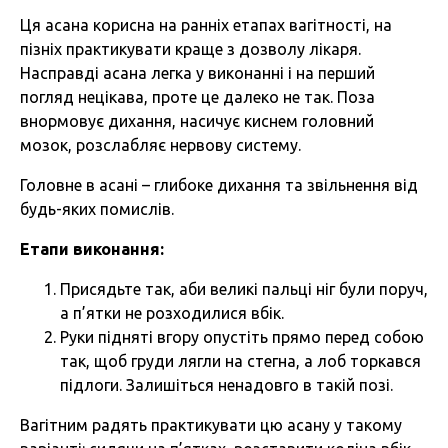
Ця асана корисна на ранніх етапах вагітності, на
пізніх практикувати краще з дозволу лікаря.
Насправді асана легка у виконанні і на перший
погляд нецікава, проте це далеко не так. Поза
внормовує дихання, насичує киснем головний
мозок, розслабляє нервову систему.
Головне в асані – глибоке дихання та звільнення від
будь-яких помислів.
Етапи виконання:
Присядьте так, аби великі пальці ніг були поруч,
а п’ятки не розходилися вбік.
Руки підняті вгору опустіть прямо перед собою
так, щоб груди лягли на стегна, а лоб торкався
підлоги. Залишіться ненадовго в такій позі.
Вагітним радять практикувати цю асану у такому