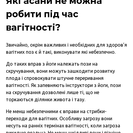
Які асани не можна
робити під час
вагітності?
Звичайно, окрім важливих і необхідних для здоров’я
вагітних поз є й такі, виконувати які небезпечно.
До таких вправ з йоги належать пози на
скручування, вони можуть зашкодити розвитку
плода і спровокувати штучне переривання
вагітності. Як запевняють інструктори з йоги, пози
на скручування дозволені лише ті, що не
торкаються ділянки живота і тазу.
Не менш небезпечними є вправи на стрибки-
переходи для вагітних. Особливу загрозу вони
несуть на ранніх термінах вагітності, коли загроза
викидню реальна. Не менш шкідливі вони і пізніше,