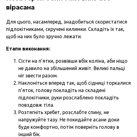
вірасана
Для цього, насамперед, знадобиться скористатися
підлокітниками, скручені килимки. Складіть їх так,
щоб на них було зручно лежати.
Етапи виконання:
Сісти на п’ятки, розвівши вбік коліна, аби ніщо
не давило на збільшений живіт. Великі пальці
ніг звести разом.
Наклоніться вперед так, щоб сідниці торкалися
п’яток, голову покладіть на складені
підлокітники, руки розслаблено покладіть
повздовж тіла.
Розтягніть хребет, розслабте спину, не
напружуйте тазу. Не покидайте асани доки
буде комфортно, потім поверніть голову в
інший бік.