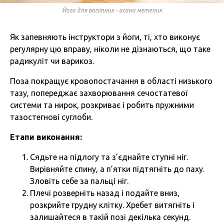
Йога для вагітних - асана метелик
Як запевняють інструктори з йоги, ті, хто виконує
регулярну цю вправу, ніколи не дізнаються, що таке
радикуліт чи варикоз.
Поза покращує кровопостачання в області низького
тазу, попереджає захворювання сечостатевої
системи та нирок, розкриває і робить пружними
тазостегнові суглоби.
Етапи виконання:
Сядьте на підлогу та з’єднайте ступні ніг.
Вирівняйте спину, а п’ятки підтягніть до паху.
Зловіть себе за пальці ніг.
Плечі розверніть назад і подайте вниз,
розкрийте грудну клітку. Хребет витягніть і
залишайтеся в такій позі декілька секунд.