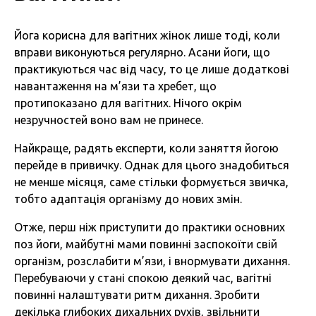
Йога корисна для вагітних жінок лише тоді, коли
вправи виконуються регулярно. Асани йоги, що
практикуються час від часу, то це лише додаткові
навантаження на м’язи та хребет, що
протипоказано для вагітних. Нічого окрім
незручностей воно вам не принесе.
Найкраще, радять експерти, коли заняття йогою
перейде в привичку. Однак для цього знадобиться
не менше місяця, саме стільки формується звичка,
тобто адаптація організму до нових змін.
Отже, перш ніж приступити до практики основних
поз йоги, майбутні мами повинні заспокоїти свій
організм, розслабити м’язи, і внормувати дихання.
Перебуваючи у стані спокою деякий час, вагітні
повинні налаштувати ритм дихання. Зробити
декілька глибоких дихальних рухів, звільнити