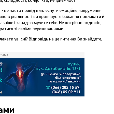
и, складності, конфлікти, неприємності.
і
-
це часто привід виплеснути емоційне напруження.
ливо в реальності ви пригнічуєте бажання поплакати й
ьніше і занадто мучите себе. Не потрібно подвигів,
ратися зі своїми переживаннями.
кати уві сні? Відповідь на це питання Ви знайдете,
КЛАМА
зами