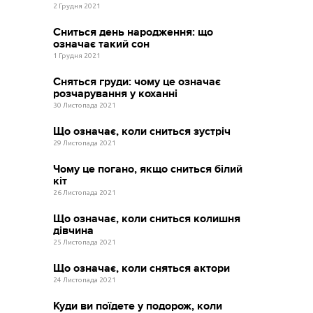
2 Грудня 2021
Сниться день народження: що
означає такий сон
1 Грудня 2021
Сняться груди: чому це означає
розчарування у коханні
30 Листопада 2021
Що означає, коли сниться зустріч
29 Листопада 2021
Чому це погано, якщо сниться білий
кіт
26 Листопада 2021
Що означає, коли сниться колишня
дівчина
25 Листопада 2021
Що означає, коли сняться актори
24 Листопада 2021
Куди ви поїдете у подорож, коли