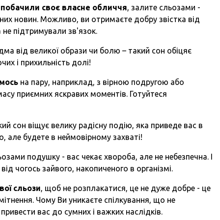
о
побачили своє власне обличчя
, залите сльозами
-
мних новин. Можливо, ви отримаєте добру звістка від
 не підтримували зв'язок.
ридма від великої образи чи болю – такий сон обіцяє
ючих
і прихильність долі!
имось
на пару, наприклад, з вірною подругою або
асу приємних яскравих моментів. Готуйтеся
ий сон віщує велику радісну подію, яка приведе вас в
го, але будете в неймовірному захваті!
льозами подушку
-
вас чекає хвороба, але не небезпечна. І
ід чогось зайвого, накопиченого в організмі.
вої сльози
, щоб не розплакатися, це не дуже добре
-
це
мітнення. Чому Ви уникаєте спілкування, що не
ривести вас до сумних і важких наслідків.