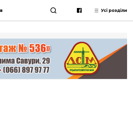
ів
Усі розділи