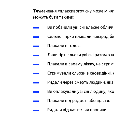
Тлумачення «плаксивого» сну може міня
можуть бути такими:
Ви побачили уві сні власне обличч
Сильно і гірко плакали
навзрид
бе
Плакали в голос.
Лили гіркі сльози уві сні разом з
Плакали
в
своєму ліжку, не стрим
Стримували сльози в сновидінні, 
Ридали через смерть людини, яка
Ви оплакували уві сні людину, як
Плакали від радості або щастя.
Ридали від каяття чи провини.