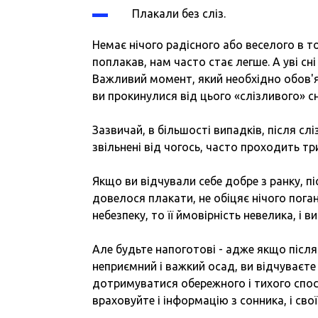
Плакали без сліз.
Немає нічого радісного або веселого в т
поплакав, нам часто стає легше. А уві сн
Важливий момент, який необхідно обов'я
ви прокинулися від цього «слізливого» сн
Зазвичай, в більшості випадків, після слі
звільнені від чогось, часто проходить тр
Якщо ви відчували себе добре з ранку, п
довелося плакати, не обіцяє нічого пога
небезпеку, то її ймовірність невелика, і
Але будьте напоготові
-
адже якщо після 
неприємний і важкий осад, ви відчуваєте
дотримуватися обережного і тихого спосо
враховуйте
і
інформацію з сонника, і свої