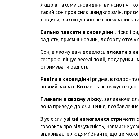
Якщо в такому сновидінні ви ясно і чітк
такий сон провісник швидких змін, приє
людини, з якою давно не спілкувались та
Сильно плакати в сновидінні
, гірко і 
радість, приємні новини, доброту
оточу
Сон, в якому вам довелось
плакати з к
сестрою, віщує веселі події, подарунки
і
м
отримувати радість!
Ревіти в сновидінні
ридма, в голос
-
так
повний захват. Ви навіть не очікуєте цьо
Плакали в своєму ліжку
, заливаючи с
вона приведе до очищення, позбавлення в
З усіх сил уві сні
намагалися стримати с
говорить про відчуженість, навмисне уса
відкриваєте людям? Знайте, що це може п