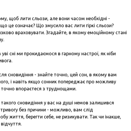
ому, щоб лити сльози, але вони часом необхідні
-
і що це означає? Що змусило вас лити гіркі сльози?
зково враховувати. Згадайте, в якому емоційному стані
у.
з уві сні ми прокидаємося в гарному настрої, як ніби
ивога.
ісля сновидіння
-
знайте точно, цей сон, в якому вам
ного, і навіть якщо сонник попереджає про можливу
 ви точно впораєтеся з труднощами.
такого сновидіння у вас на душі немов залишився
 тривогу без причини
-
можливо, вам слід
бу життя, берегти себе, не ризикувати. Так чи інакше,
 відчуття.