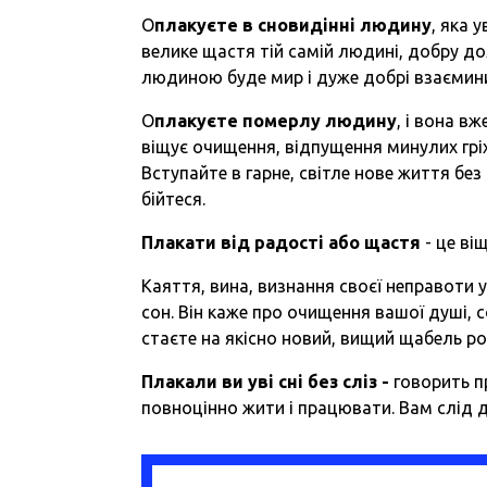
О
плакуєте в сновидінні людину
, яка 
велике щастя тій самій людині, добру дол
людиною буде мир і дуже добрі взаємини
О
плакуєте померлу людину
, і вона в
віщує очищення, відпущення минулих гріх
Вступайте в гарне, світле нове життя без 
бійтеся.
Плакати від радості або щастя
-
це віщ
Каяття, вина, визнання своєї неправоти у
сон. Він каже про очищення вашої душі, с
стаєте на якісно новий, вищий щабель ро
Плакали ви уві сні без сліз -
говорить пр
повноцінно жити
і
працювати. Вам слід до