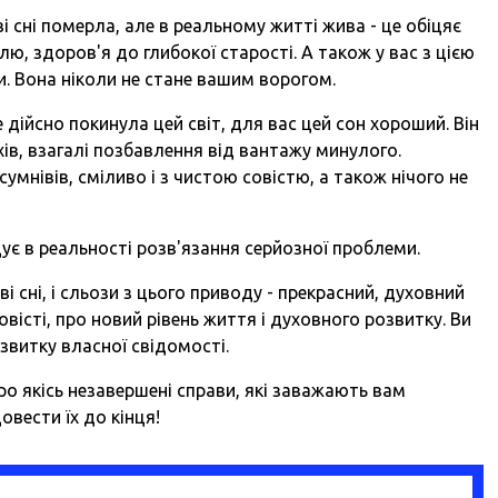
уві сні померла, але в реальному житті жива
-
це обіцяє
ю, здоров'я до глибокої старості. А також у вас з цією
. Вона ніколи не стане вашим ворогом.
же дійсно покинула цей світ, для вас цей сон хороший. Він
ів, взагалі позбавлення від вантажу минулого.
сумнівів, сміливо і з чистою совістю, а також нічого не
ує в реальності
розв'язання серйозної проблеми
.
ві сні, і сльози з цього приводу
-
прекрасний, духовний
овісті, про новий рівень життя і духовного розвитку. Ви
звитку власної свідомості.
о якісь незавершені справи, які заважають вам
вести їх до кінця!