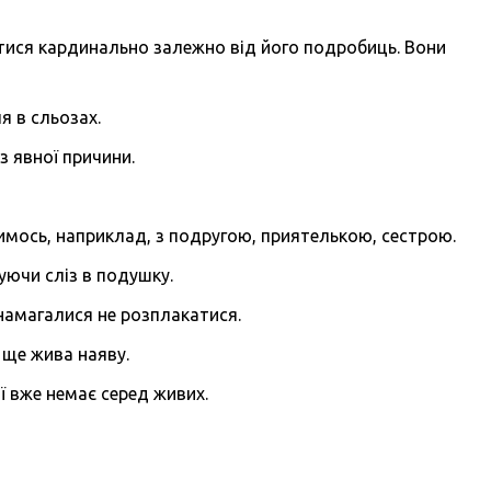
тися кардинально залежно від його подробиць. Вони
я в сльозах.
з явної причини.
 кимось, наприклад, з подругою, приятелькою, сестрою.
уючи сліз в подушку.
намагалися не розплакатися.
 ще жива наяву.
ої вже немає серед живих.