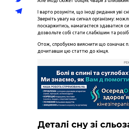
Але іноді сюжет обіцяє чвари з близьким
І варто розуміти, що іноді ридання уві сн
Зверніть увагу на сигнал організму: мож
поскаржитись, намагаєтеся здаватися сил
дозвольте собі стати слабкішим та розіб
Отож, спробуємо вияснити що означає пла
дочитавши цю статтю до кінця.
РЕ
Деталі сну зі сльо