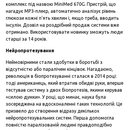
комплекс під назвою MiniMed 670G. Пристрій, що
нагадує MP3-плеєр, автоматично аналізує рівень
глюкози кожні п'ять хвилин і, якщо треба, вводить
інсулін. Дозвіл на роздрібний продаж системи вже
отримано. Використовувати новинку зможуть люди
старші за 14 років.
Нейропротезування
Неймовірними стали здобутки в боротьбі з
відсутністю або паралічем кінцівок. Нагадаємо,
революція в біопротезуванні сталася в 2014 році:
тоді американець, який втратив обидві руки, вперше
тестував систему з двох біопротезів, якими керував
«силою думки». У році, що минає, наука була
зосереджена на вдосконаленні таких технологій. Це
призвело до створення відразу декількох
нейропротезувальних систем. Перша допомогла
повністю паралізованій людині правдоподібно