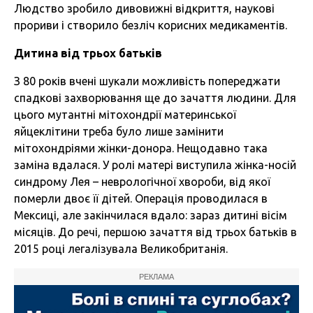
Людство зробило дивовижні відкриття, наукові
прориви і створило безліч корисних медикаментів.
Дитина від трьох батьків
З 80 років вчені шукали можливість попереджати
спадкові захворювання ще до зачаття людини. Для
цього мутантні мітохондрії материнської
яйцеклітини треба було лише замінити
мітохондріями жінки-донора. Нещодавно така
заміна вдалася. У ролі матері виступила жінка-носій
синдрому Лея – неврологічної хвороби, від якої
померли двоє її дітей. Операція проводилася в
Мексиці, але закінчилася вдало: зараз дитині вісім
місяців. До речі, першою зачаття від трьох батьків в
2015 році легалізувала Великобританія.
РЕКЛАМА