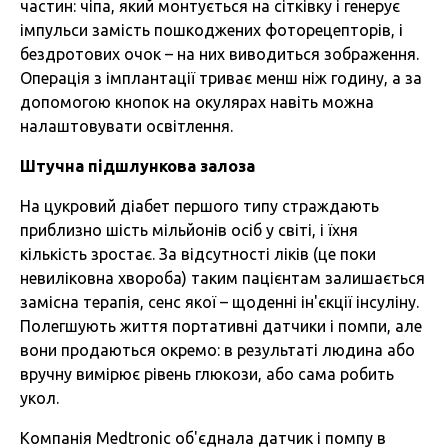
частин: чіпа, який монтується на сітківку і генерує
імпульси замість пошкоджених фоторецепторів, і
бездротових очок – на них виводиться зображення.
Операція з імплантації триває менш ніж годину, а за
допомогою кнопок на окулярах навіть можна
налаштовувати освітлення.
Штучна підшлункова залоза
На цукровий діабет першого типу страждають
приблизно шість мільйонів осіб у світі, і їхня
кількість зростає. За відсутності ліків (це поки
невиліковна хвороба) таким пацієнтам залишається
замісна терапія, сенс якої – щоденні ін'єкції інсуліну.
Полегшують життя портативні датчики і помпи, але
вони продаються окремо: в результаті людина або
вручну вимірює рівень глюкози, або сама робить
укол.
Компанія Medtronic об'єднала датчик і помпу в