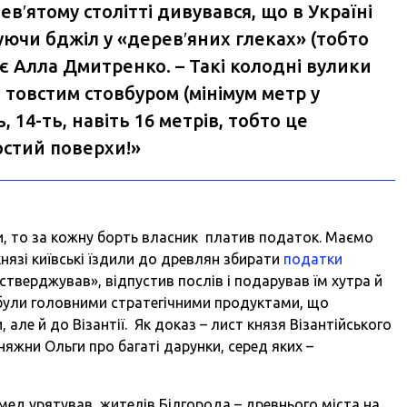
в′ятому столітті дивувався, що в Україні
ючи бджіл у «дерев′яних глеках» (тобто
є Алла Дмитренко. – Такі колодні вулики
 товстим стовбуром (мінімум метр у
ь, 14-ть, навіть 16 метрів, тобто це
остий поверхи!»
си, то за кожну борть власник платив податок. Маємо
 князі київські їздили до древлян збирати
податки
 стверджував», відпустив послів і подарував їм хутра й
ді були головними стратегічними продуктами, що
 але й до Візантії. Як доказ – лист князя Візантійського
яжни Ольги про багаті дарунки, серед яких –
 мед урятував жителів Білгорода – древнього міста на