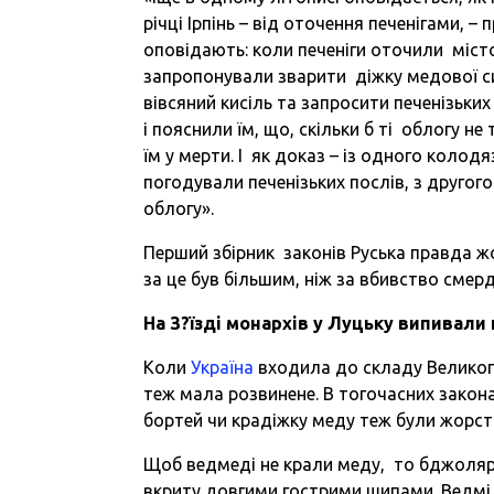
річці Ірпінь – від оточення печенігами, 
оповідають: коли печеніги оточили місто 
запропонували зварити діжку медової сит
вівсяний кисіль та запросити печенізьки
і пояснили їм, що, скільки б ті облогу не
їм у мерти. І як доказ – із одного колод
погодували печенізьких послів, з другог
облогу».
Перший збірник законів Руська правда ж
за це був більшим, ніж за вбивство смерд
На
З?їзді
монархів
у
Луцьку
випивали
Коли
Україна
входила до складу Великого
теж мала розвинене. В тогочасних закон
бортей чи крадіжку меду теж були жорст
Щоб ведмеді не крали меду, то бджолярі
вкриту довгими гострими шипами. Ведмі