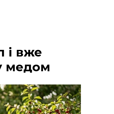
 і вже
у медом