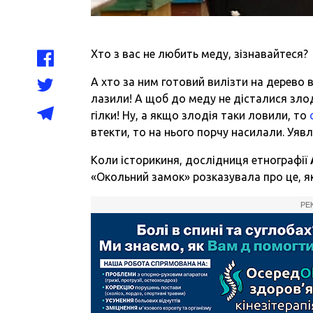
Хто з вас не любить меду, зізнавайтеся?
А хто за ним готовий вилізти на дерево 
лазили! А щоб до меду не дісталися злод
гілки! Ну, а якщо злодія таки ловили, то
втекти, то на нього порчу насилали. Уявля
Коли історикиня, дослідниця етнографії
«Окольний замок» розказувала про це, як
РЕ