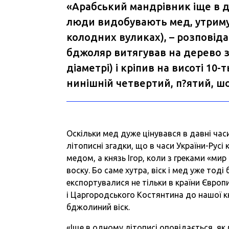
«Арабський мандрівник іще в де
люди видобувають мед, утриму
колодних вуликах), – розповіда
бджоляр витягував на дерево з
діаметрі) і кріпив на висоті 10-т
нинішній четвертий, п?ятий, ш
Оскільки мед дуже цінувався в давні ча
літописні згадки, що в часи України-Русі
медом, а князь Ігор, коли з греками «мир
воску. Бо саме хутра, віск і мед уже то
експортувалися не тільки в країни Європи,
і Царгородського Костянтина до нашої кн
бджолиний віск.
«Іще в одному літописі оповідається, як