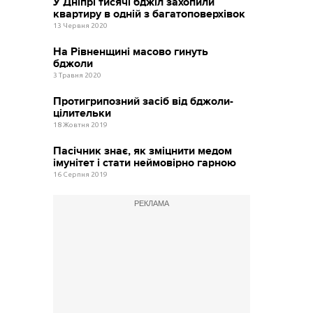
У Дніпрі тисячі бджіл захопили
квартиру в одній з багатоповерхівок
13 Червня 2020
На Рівненщині масово гинуть
бджоли
3 Травня 2020
Протигрипозний засіб від бджоли-
цілительки
18 Жовтня 2019
Пасічник знає, як зміцнити медом
імунітет і стати неймовірно гарною
16 Серпня 2019
РЕКЛАМА