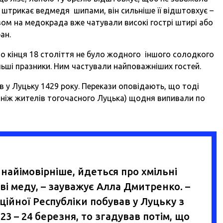
 штрикає ведмедя шипами, він сильніше її відштовхує –
вом на медокрада вже чатували високі гострі штирі або
ан.
до кінця 18 століття не було жодного іншого солодкого
ьші празники. Ним частували найповажніших гостей.
ів у Луцьку 1429 року. Перекази оповідають, що тоді
е, ніж жителів тогочасного Луцька) щодня випивали по
. найімовірніше, йдеться про хмільні
ові меду, – зауважує Алла Дмитренко. –
ційної Республіки побував у Луцьку з
23 – 24 березня, то згадував потім, що