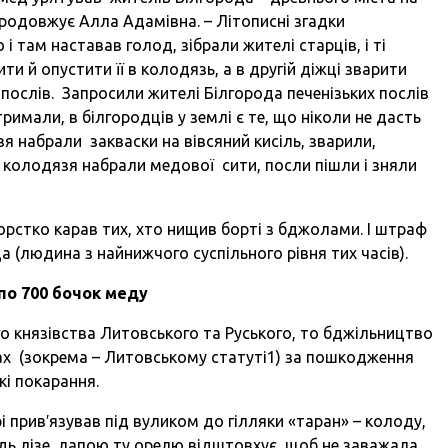
– продовжує Алла Адамівна. – Літописні згадки
і там наставав голод, зібрали жителі старців, і ті
и й опустити її в колодязь, а в другій діжці зварити
х послів. Запросили жителі Білгорода печенізьких послів
 тримали, в білгородців у землі є те, що ніколи не дасть
язя набрали закваски на вівсяний кисіль, зварили,
о колодязя набрали медової сити, посли пішли і зняли
орстко карав тих, хто нищив борті з бджолами. І штраф
а (людина з найнижчого суспільного рівня тих часів).
по
700
бочок
меду
 князівства Литовського та Руського, то бджільництво
ах (зокрема – Литовському статуті1) за пошкодження
кі покарання.
 прив′язував під вуликом до гілляки «таран» – колоду,
дь лізе, лапою ту орелю відштовхує, щоб не заважала