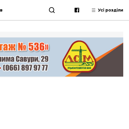
ів
Усі розділи