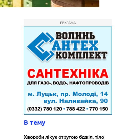
РЕКЛАМА
В тему
Хвороби лікує отрутою бджіл, тіло