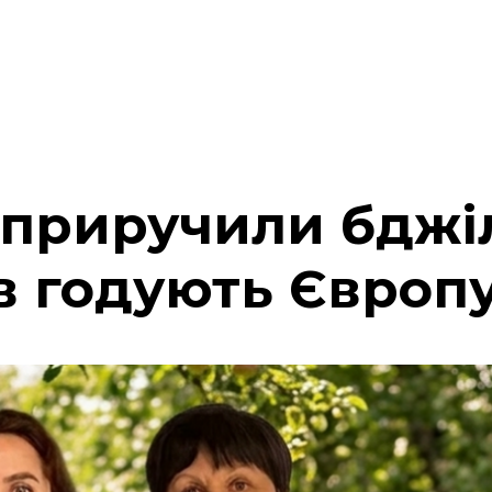
 приручили бджіл
ів годують Європ