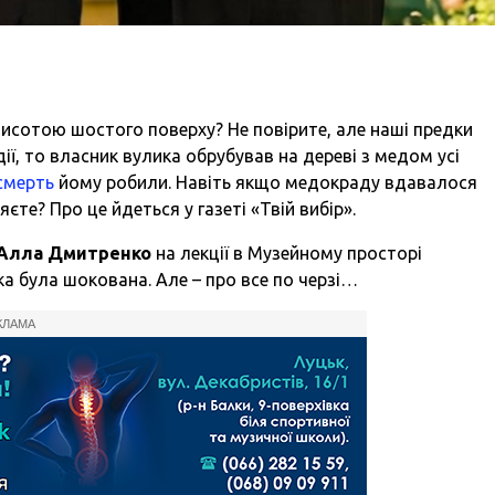
висотою шостого поверху? Не повірите, але наші предки
ії, то власник вулика обрубував на дереві з медом усі
смерть
йому робили. Навіть якщо медокраду вдавалося
єте? Про це йдеться у газеті «Твій вибір».
Алла Дмитренко
на лекції в Музейному просторі
а була шокована. Але – про все по черзі…
КЛАМА