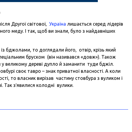
а
після Другої світової,
Україна
лишається серед лідерів
ного меду. І так, щоб ви знали, було з найдавніших
 із бджолами, то доглядали його, отвір, крізь який
пеціальним бруском (він називався «довж»). Також
 у великому дереві дупло й заманити туди бджіл.
овбурі своє тавро – знак приватної власності. А коли
сті, то власник вирізав частину стовбура з вуликом і
. Так з′явилися колодні вулики.