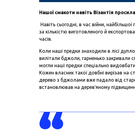
Нашої
смакоти
навіть
Візантія
просил
Навіть сьогодні, в час війни, найбільшої 
за кількістю виготовленого й експортова
часів.
Коли наші предки знаходили в лісі дупло
вилітали бджоли, гарненько закривали с
могли наші предки спеціально видовбати
Кожен власник такої довбні вирізав на ст
дерево з бджолами вже падало від старо
встановлював на дерев′яному підвищенні