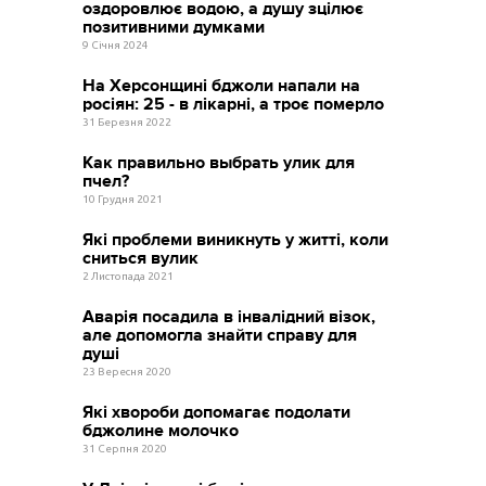
оздоровлює водою, а душу зцілює
позитивними думками
9 Січня 2024
На Херсонщині бджоли напали на
росіян: 25 - в лікарні, а троє померло
31 Березня 2022
Как правильно выбрать улик для
пчел?
10 Грудня 2021
Які проблеми виникнуть у житті, коли
сниться вулик
2 Листопада 2021
Аварія посадила в інвалідний візок,
але допомогла знайти справу для
душі
23 Вересня 2020
Які хвороби допомагає подолати
бджолине молочко
31 Серпня 2020