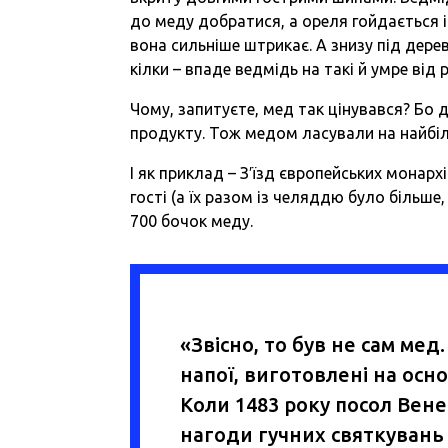
до меду добратися, а ореля гойдається і
вона сильніше штрикає. А знизу під дере
кілки – впаде ведмідь на такі й умре від р
Чому, запитуєте, мед так цінувався? Бо 
продукту. Тож медом ласували на найбіл
І як приклад – З′їзд європейських монарх
гості (а їх разом із челяддю було більш
700 бочок меду.
«Звісно, то був не сам мед
напої, виготовлені на осн
Коли 1483 року посол Вене
нагоди гучних святкувань 