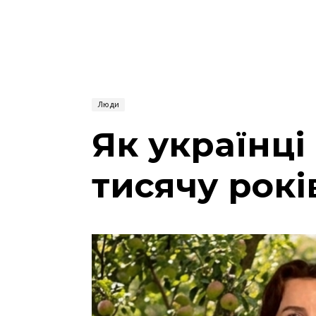
Люди
Як українці
тисячу рок