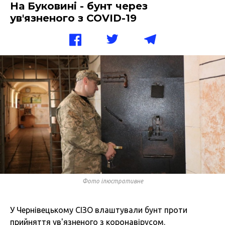
На Буковині - бунт через
ув'язненого з COVID-19
Фото ілюстративне
У Чернівецькому СІЗО влаштували бунт проти
прийняття ув'язненого з
коронавірусом
.