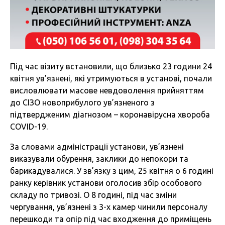
Під час візиту встановили, що близько 23 години 24
квітня ув’язнені, які утримуються в установі, почали
висловлювати масове невдоволення прийняттям
до СІЗО новоприбулого ув’язненого з
підтвердженим діагнозом – коронавірусна хвороба
COVID-19.
За словами адміністрації установи, ув’язнені
виказували обурення, заклики до непокори та
барикадувалися. У зв’язку з цим, 25 квітня о 6 годині
ранку керівник установи оголосив збір особового
складу по тривозі. О 8 годині, під час зміни
чергування, ув’язнені з 3-х камер чинили персоналу
перешкоди та опір під час входження до приміщень