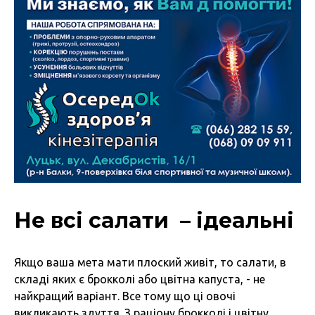
Не всі салати – ідеальні
Якщо ваша мета мати плоский живіт, то салати, в
складі яких є брокколі або цвітна капуста, - не
найкращий варіант. Все тому що ці овочі
викликають здуття. З раціону брокколі і цвітну