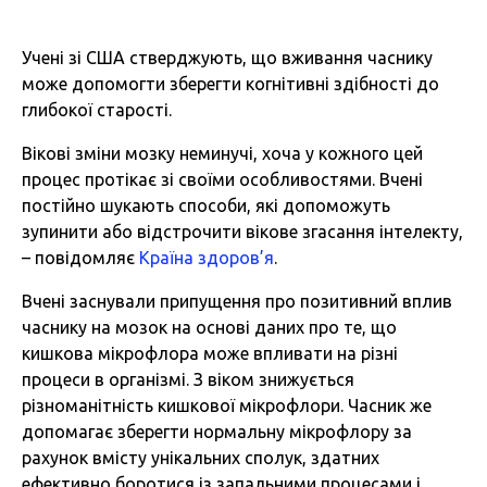
Учені зі США стверджують, що вживання часнику
може допомогти зберегти когнітивні здібності до
глибокої старості.
Вікові зміни мозку неминучі, хоча у кожного цей
процес протікає зі своїми особливостями. Вчені
постійно шукають способи, які допоможуть
зупинити або відстрочити вікове згасання інтелекту,
– повідомляє
Країна здоров’я
.
Вчені заснували припущення про позитивний вплив
часнику на мозок на основі даних про те, що
кишкова мікрофлора може впливати на різні
процеси в організмі. З віком знижується
різноманітність кишкової мікрофлори. Часник же
допомагає зберегти нормальну мікрофлору за
рахунок вмісту унікальних сполук, здатних
ефективно боротися із запальними процесами і