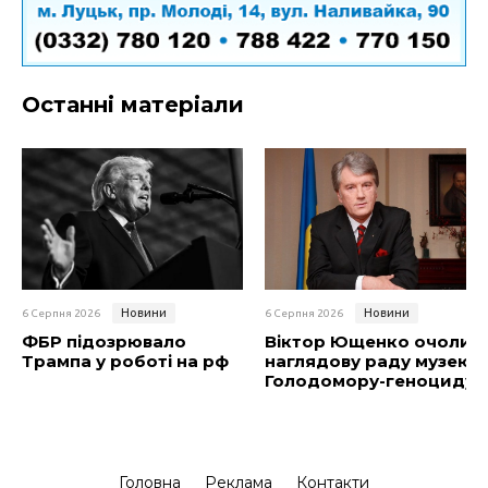
Останні матеріали
Новини
Новини
6 Серпня 2026
6 Серпня 2026
ФБР підозрювало
Віктор Ющенко очолив
Трампа у роботі на рф
наглядову раду музею
Голодомору-геноциду
Головна
Реклама
Контакти