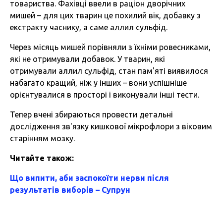
товариства. Фахівці ввели в раціон дворічних
мишей – для цих тварин це похилий вік, добавку з
екстракту часнику, а саме аллил сульфід.
Через місяць мишей порівняли з їхніми ровесниками,
які не отримували добавок. У тварин, які
отримували аллил сульфід, стан пам'яті виявилося
набагато кращий, ніж у інших – вони успішніше
орієнтувалися в просторі і виконували інші тести.
Тепер вчені збираються провести детальні
дослідження зв'язку кишкової мікрофлори з віковим
старінням мозку.
Читайте також:
Що випити, аби заспокоїти нерви після
результатів виборів – Супрун