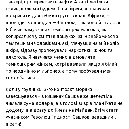
танкері, що перевозить нафту. А за ті декілька
годин, коли ми будемо біля берега, я планував
відкривати для себе котрусь із країн Африки, –
провадить оповідач. – Загалом, так воно й сталося.
Я бачив замурзаних темношкірих малюків, які
копирсалися у смітті в пошуках їжі. Я знайомився з
тамтешніми чоловіками, які, глянувши на мій колір
шкіри, відразу пропонували наркотики, жінок та
алкоголь. Я навчився чемно відмовляти
темношкірим жінкам, котрі вважали: якщо я білий –
то неодмінно мільйонер, а тому пробували мені
сподобатися.
Коли у грудні 2013-го контракт моряка
завершувався – в кишенях Сашка вже шелестіла
чимала сума доларів, а в голові визрів план їхати не
додому, а відразу до Києва на Майдан. Втім стати
учасником Революції гідності Сашкові завадили…
пірати!