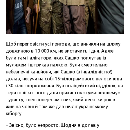
Щоб переповісти усі пригоди, що виникли на шляху
довжиною в 10 000 км, не вистачить і дня. Адже
були там і алігатори, яких Сашко поплутав із
муляжем і штрикав палкою. Були смертельно
небезпечні каньйони, які Сашко (з інвалідністю!)
долав, несучи на собі 15-кілограмового велосипеда
і 30 кіль спорядження. Був поліцейський відділок, на
території котрого дали прихисток «сумашедшему»
туристу, і пенсіонер-самітник, який десятки років
жив на човні й там же дав нічліг українському
кіборгу.
– Звісно, було непросто. Щодня я долав у