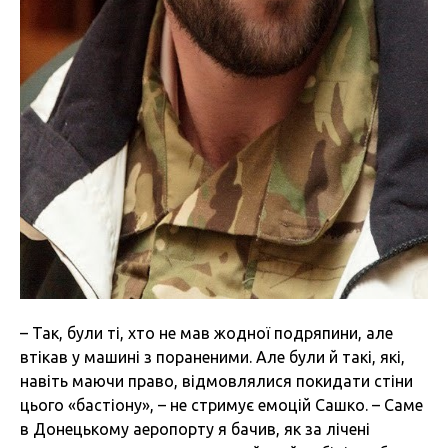
– Так, були ті, хто не мав жодної подряпини, але
втікав у машині з пораненими. Але були й такі, які,
навіть маючи право, відмовлялися покидати стіни
цього «бастіону», – не стримує емоцій Сашко. – Саме
в Донецькому аеропорту я бачив, як за лічені