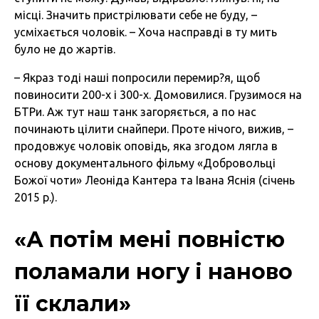
місці. Значить пристрілювати себе не буду, –
усміхається чоловік. – Хоча насправді в ту мить
було не до жартів.
– Якраз тоді наші попросили перемир?я, щоб
повиносити 200-х і 300-х. Домовилися. Грузимося на
БТРи. Аж тут наш танк загоряється, а по нас
починають цілити снайпери. Проте нічого, вижив, –
продовжує чоловік оповідь, яка згодом лягла в
основу документального фільму «Добровольці
Божої чоти» Леоніда Кантера та Івана Яснія (січень
2015 р.).
«А потім мені повністю
поламали ногу і наново
її склали»