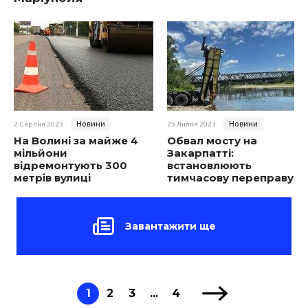
Новини
Новини
2 Серпня 2023
25 Липня 2023
На Волині за майже 4
Обвал мосту на
мільйони
Закарпатті:
відремонтують 300
встановлюють
метрів вулиці
тимчасову переправу
Завантажити ще
1
2
3
...
4