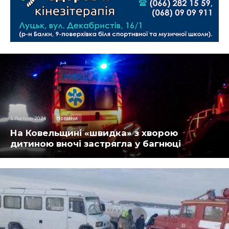
Новини
5 Лютого 2024
На Ковельщині «швидка» з хворою
дитиною вночі застрягла у багнюці