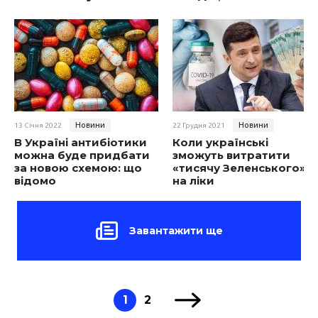
Новини
Новини
13 Січня 2022
22 Грудня 2021
В Україні антибіотики
Коли українські
можна буде придбати
зможуть витратити
за новою схемою: що
«тисячу Зеленського»
відомо
на ліки
Завантажити ще
1
2