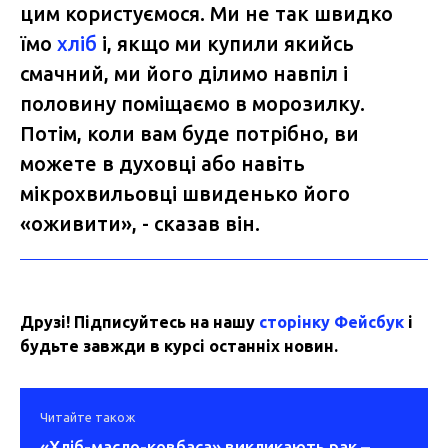
цим користуємося. Ми не так швидко
їмо
хліб
і, якщо ми купили якийсь
смачний, ми його ділимо навпіл і
половину поміщаємо в морозилку.
Потім, коли вам буде потрібно, ви
можете в духовці або навіть
мікрохвильовці швиденько його
«оживити», - сказав він.
Друзі! Підписуйтесь на нашу
сторінку Фейсбук
і
будьте завжди в курсі останніх новин.
Читайте також
«Хліб-масло-ковбаса» викликають рак –