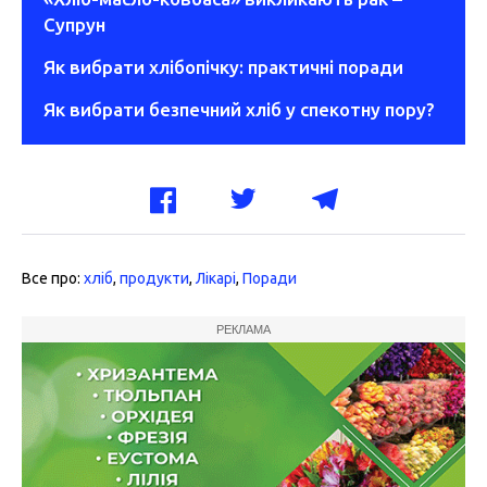
Супрун
Як вибрати хлібопічку: практичні поради
Як вибрати безпечний хліб у спекотну пору?
Все про:
хліб
,
продукти
,
Лікарі
,
Поради
РЕКЛАМА