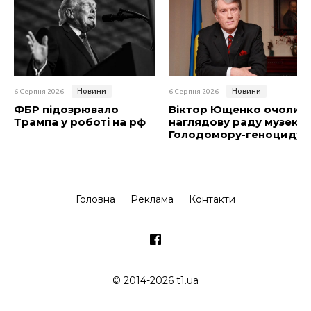
Новини
Новини
6 Серпня 2026
6 Серпня 2026
ФБР підозрювало
Віктор Ющенко очолив
Трампа у роботі на рф
наглядову раду музею
Голодомору-геноциду
Головна
Реклама
Контакти
© 2014-2026 t1.ua