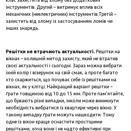
клас захистить від злому без додаткових
інструментів. Другий – витримує вплив всіх
механічних (неелектричних) інструментів.Третій –
захистить від злому із застосуванням ломів чи
інших знарядь.
Решітки не втрачають актуальності.
Решітки на
вікнах – колишній метод захисту, який не втратив
своєї актуальності і сьогодні. Зараз можна вибрати
їхній колір і візерунок на свій смак, а проте багато
хто скаржиться, що почуває себе із решітками на
вікнах, як у клітці. Найкращий варіант решітки –
ґрати товщиною від 10 до 15 мм. Проте пам’ятайте,
що бувають різні випадки, інколи може виникнути
необхідність вибратися із квартири через вікно. У
такому випадку ґрати можуть нашкодити. Тому
одне із вікон краще оснастити простішими
решітками, хоча вони і не надто ефективні при