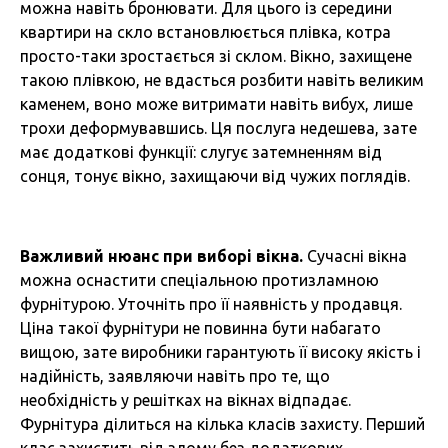
можна навіть бронювати. Для цього із середини
квартири на скло встановлюється плівка, котра
просто-таки зростається зі склом. Вікно, захищене
такою плівкою, не вдасться розбити навіть великим
каменем, воно може витримати навіть вибух, лише
трохи деформувавшись. Ця послуга недешева, зате
має додаткові функції: слугує затемненням від
сонця, тонує вікно, захищаючи від чужих поглядів.
Важливий нюанс при виборі вікна.
Сучасні вікна
можна оснастити спеціальною протизламною
фурнітурою. Уточніть про її наявність у продавця.
Ціна такої фурнітури не повинна бути набагато
вищою, зате виробники гарантують її високу якість і
надійність, заявляючи навіть про те, що
необхідність у решітках на вікнах відпадає.
Фурнітура ділиться на кілька класів захисту. Перший