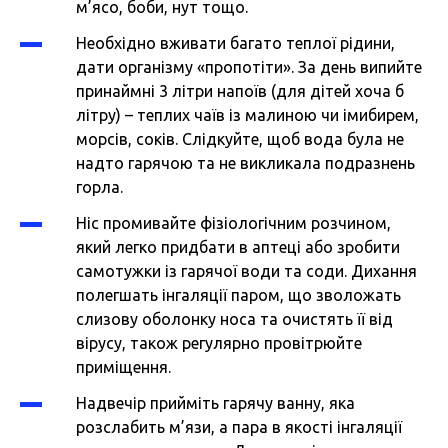
м’ясо, боби, нут тощо.
Необхідно вживати багато теплої рідини,
дати організму «пропотіти». За день випийте
принаймні 3 літри напоїв (для дітей хоча б
літру) – теплих чаїв із малиною чи імибирем,
морсів, соків. Слідкуйте, щоб вода була не
надто гарячою та не викликала подразнень
горла.
Ніс промивайте фізіологічним розчином,
який легко придбати в аптеці або зробити
самотужки із гарячої води та соди. Дихання
полегшать інгаляції паром, що зволожать
слизову оболонку носа та очистять її від
вірусу, також регулярно провітрюйте
приміщення.
Надвечір прийміть гарячу ванну, яка
розслабить м’язи, а пара в якості інгаляції