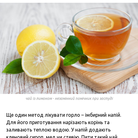
чай із лимоном - незамінний помічник при застуді
Ще один метод лікувати горло – імбирний напій.
Для його приготування нарізають корінь та
заливають теплою водою. У напій додають
кленовий сироп, мед чи стевію. Пити такий чай