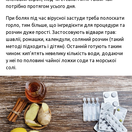
потрібно протягом усього дня.
При болях під час вірусної застуди треба полоскати
горло, тим більше, що інгредієнти для процедури та
розчин дуже прості. Застосовують відвари трав:
шавлії, ромашки, календули, соляний розчин (такий
методі підходить і дітям). Останній готують таким
чином: кип’ятять невелику кількість води, додаючи
у неї по половині чайної ложки соди та морської
солі.