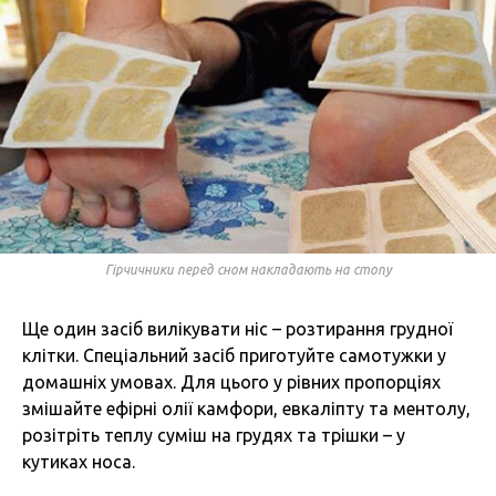
Гірчичники перед сном накладають на стопу
Ще один засіб вилікувати ніс – розтирання грудної
клітки. Спеціальний засіб приготуйте самотужки у
домашніх умовах. Для цього у рівних пропорціях
змішайте ефірні олії камфори, евкаліпту та ментолу,
розітріть теплу суміш на грудях та трішки – у
кутиках носа.