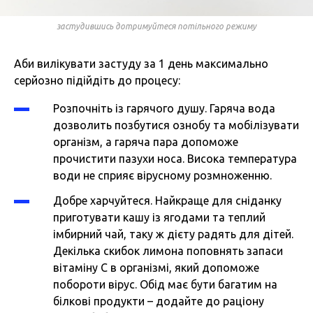
застудившись дотримуйтеся потільного режиму
Аби вилікувати застуду за 1 день максимально
серйозно підійдіть до процесу:
Розпочніть із гарячого душу. Гаряча вода
дозволить позбутися ознобу та мобілізувати
організм, а гаряча пара допоможе
прочистити пазухи носа. Висока температура
води не сприяє вірусному розмноженню.
Добре харчуйтеся. Найкраще для сніданку
приготувати кашу із ягодами та теплий
імбирний чай, таку ж дієту радять для дітей.
Декілька скибок лимона поповнять запаси
вітаміну С в організмі, який допоможе
побороти вірус. Обід має бути багатим на
білкові продукти – додайте до раціону