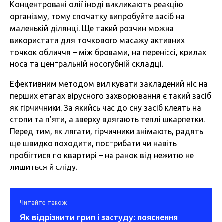
Концентровані олії іноді викликають реакцію
організму, тому спочатку випробуйте засіб на
маленькій ділянці. Ще такий розчин можна
використати для точкового масажу активних
точкок обличчя – між бровами, на переніссі, крилах
носа та центральній носогубній складці.
Ефективним методом вилікувати закладений ніс на
перших етапах вірусного захворювання є такий засіб
як гірчичники. За якийсь час до сну засіб клеять на
стопи та п’яти, а зверху вдягають теплі шкарпетки.
Перед тим, як лягати, гірчичники знімають, радять
ще швидко походити, пострибати чи навіть
пробігтися по квартирі – на ранок від нежитю не
лишиться й сліду.
Читайте також
Як відрізнити грип і застуду: пояснення