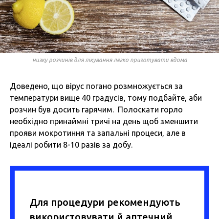
низку розчинів для лікування легко приготувати вдома
Доведено, що вірус погано розмножується за
температури вище 40 градусів, тому подбайте, аби
розчин був досить гарячим. Полоскати горло
необхідно принаймні тричі на день щоб зменшити
прояви мокротиння та запальні процеси, але в
ідеалі робити 8-10 разів за добу.
Для процедури рекомендують
використовувати й аптечний