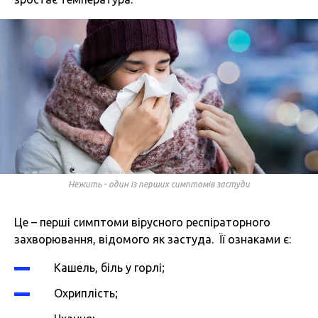
Нежить - один із перших симптомів застуди
Це – перші симптоми вірусного респіраторного
захворювання, відомого як застуда. Її ознаками є:
Кашель, біль у горлі;
Охриплість;