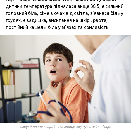
дитини температура піднялася вище 38,5, є сильний
головний біль, ріже в очах від світла, з’явився біль у
грудях, є задишка, висипання на шкірі, рвота,
постійний кашель, біль у м’язах та сонливість.
якщо дитина хвороблива краще звернутися до лікаря