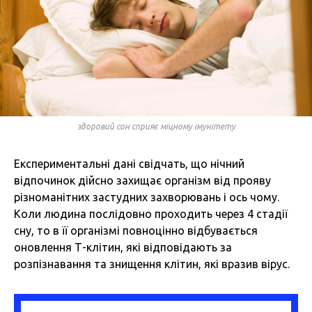
здоровий сон сприяє міцному імунітету
Експериментальні дані свідчать, що нічний
відпочинок дійсно захищає організм від прояву
різноманітних застудних захворювань і ось чому.
Коли людина послідовно проходить через 4 стадії
сну, то в її організмі повноцінно відбувається
оновлення Т-клітин, які відповідають за
розпізнавання та знищення клітин, які вразив вірус.