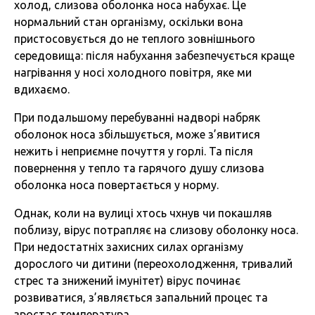
холод, слизова оболонка носа набухає. Це
нормальний стан організму, оскільки вона
пристосовується до не теплого зовнішнього
середовища: після набухання забезпечується краще
нагрівання у носі холодного повітря, яке ми
вдихаємо.
При подальшому перебуванні надворі набряк
оболонок носа збільшується, може з’явитися
нежить і неприємне почуття у горлі. Та після
повернення у тепло та гарячого душу слизова
оболонка носа повертається у норму.
Однак, коли на вулиці хтось чхнув чи покашляв
поблизу, вірус потрапляє на слизову оболонку носа.
При недостатніх захисних силах організму
дорослого чи дитини (переохолодження, тривалий
стрес та знижений імунітет) вірус починає
розвиватися, з’являється запальний процес та
зростає температура.