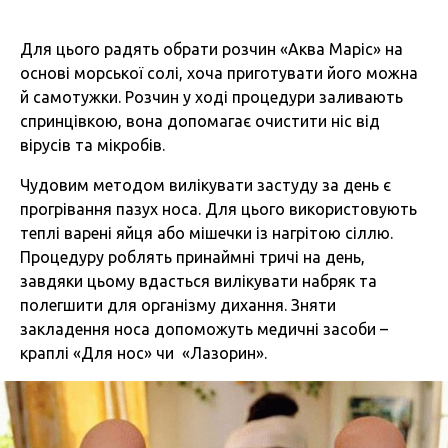
Для цього радять обрати розчин «Аква Маріс» на
основі морської солі, хоча приготувати його можна
й самотужки. Розчин у ході процедури заливають
спринцівкою, вона допомагає очистити ніс від
вірусів та мікробів.
Чудовим методом вилікувати застуду за день є
прогрівання пазух носа. Для цього використовують
теплі варені яйця або мішечки із нагрітою сіллю.
Процедуру роблять принаймні тричі на день,
завдяки цьому вдасться вилікувати набряк та
полегшити для організму дихання. Зняти
закладення носа допоможуть медичні засоби –
краплі «Для нос» чи «Лазорин».