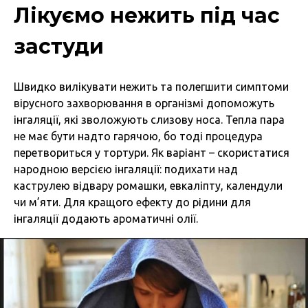
Лікуємо нежить під час
застуди
Швидко вилікувати нежить та полегшити симптоми
вірусного захворювання в організмі допоможуть
інгаляції, які зволожують слизову носа. Тепла пара
не має бути надто гарячою, бо тоді процедура
перетвориться у тортури. Як варіант – скористатися
народною версією інгаляції: подихати над
каструлею відвару ромашки, евкаліпту, календули
чи м’яти. Для кращого ефекту до рідини для
інгаляції додають ароматичні олії.