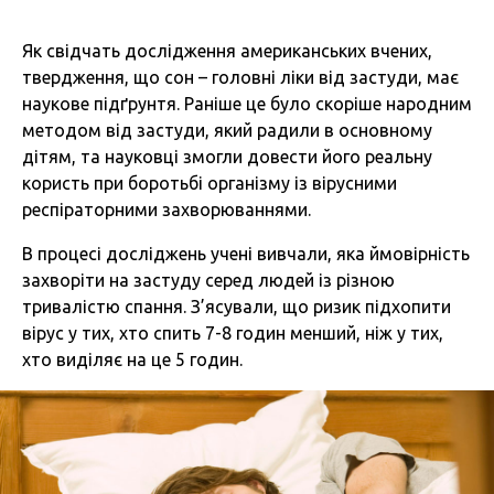
Як свідчать дослідження американських вчених,
твердження, що сон – головні ліки від застуди, має
наукове підґрунтя. Раніше це було скоріше народним
методом від застуди, який радили в основному
дітям, та науковці змогли довести його реальну
користь при боротьбі організму із вірусними
респіраторними захворюваннями.
В процесі досліджень учені вивчали, яка ймовірність
захворіти на застуду серед людей із різною
тривалістю спання. З’ясували, що ризик підхопити
вірус у тих, хто спить 7-8 годин менший, ніж у тих,
хто виділяє на це 5 годин.