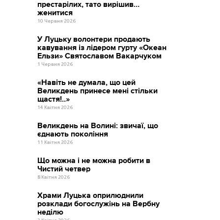
престарілих, тато вирішив…
женитися
10 Червня 2026
У Луцьку волонтери продають
кавування із лідером гурту «Океан
Ельзи» Святославом Вакарчуком
1 Червня 2026
«Навіть не думала, що цей
Великдень принесе мені стільки
щастя!..»
14 Квітня 2026
Великдень на Волині: звичаї, що
єднають покоління
11 Квітня 2026
Що можна і не можна робити в
Чистий четвер
8 Квітня 2026
Храми Луцька оприлюднили
розклади богослужінь на Вербну
неділю