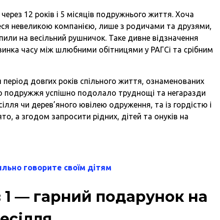
через 12 років і 5 місяців подружнього життя. Хоча
теся невеликою компанією, лише з родичами та друзями,
упили на весільний рушничок. Таке дивне відзначення
овинка часу між шлюбними обітницями у РАГСі та срібним
я період довгих років спільного життя, ознаменованих
що подружжя успішно подолало труднощі та негаразди
сілля чи дерев’яного ювілею одруження, та із гордістю і
о, а згодом запросити рідних, дітей та онуків на
вильно говорите своїм дітям
 в 1 — гарний подарунок на
весілля