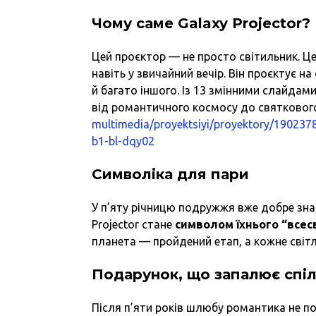
Чому саме Galaxy Projector?
Цей проєктор — не просто світильник. Це
навіть у звичайний вечір. Він проєктує на
й багато іншого. Із 13 змінними слайда
від романтичного космосу до святковог
multimedia/proyektsiyi/proyektory/190237
b1-bl-dqy02
Символіка для пари
У п’яту річницю подружжя вже добре знає 
Projector стане
символом їхнього “всес
планета — пройдений етап, а кожне світл
Подарунок, що запалює спіл
Після п’яти років шлюбу романтика не 