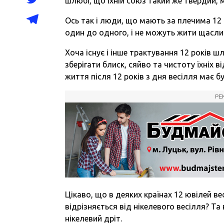
шлюбі, що їхній союз такий же твердий,
Ось так і люди, що мають за плечима 12 
один до одного, і не можуть жити щасли
Хоча існує і інше трактування 12 років 
зберігати блиск, сяйво та чистоту їхніх
життя після 12 років з дня весілля має 
РЕ
Цікаво, що в деяких країнах 12 ювілей 
відрізняється від нікелевого весілля? Та
нікелевий дріт.