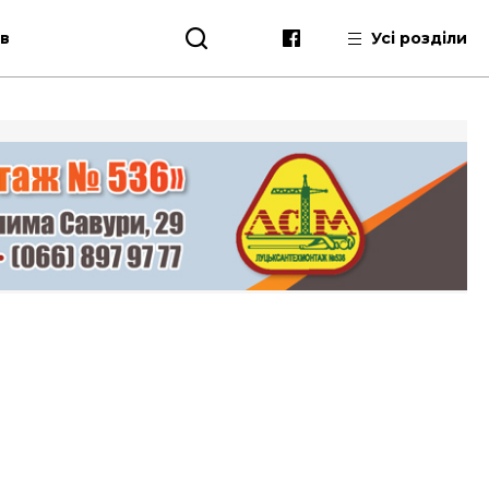
ів
Усі розділи