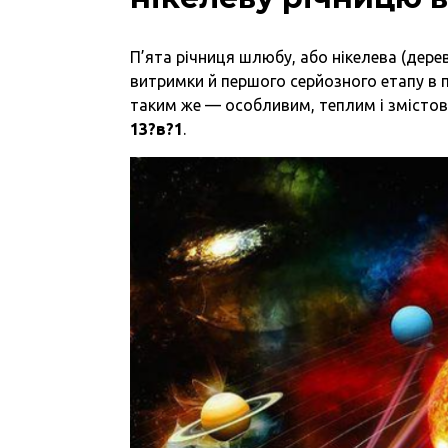
П’ята річниця шлюбу, або нікелева (дерев
витримки й першого серйозного етапу в п
таким же — особливим, теплим і змісто
13?в?1
.