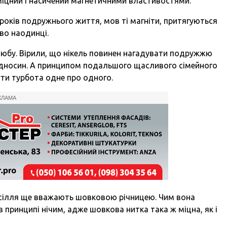
 міцний і насичений магнетичними властивостями.
років подружнього життя, мов ті магніти, притягуються
во наодинці.
шлюбу. Вірили, що нікель повинен нагадувати подружжю
 відносин. А принципом подальшого щасливого сімейного
бути турбота одне про одного.
КЛАМА
весілля ще вважають шовковою річницею. Чим вона
 в принципі нічим, адже шовкова нитка така ж міцна, як і