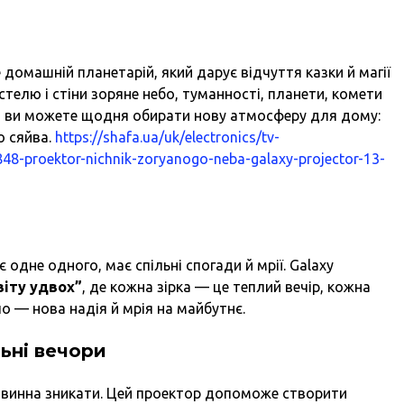
 домашній планетарій, який дарує відчуття казки й магії
 стелю і стіни зоряне небо, туманності, планети, комети
ми ви можете щодня обирати нову атмосферу для дому:
о сяйва.
https://shafa.ua/uk/electronics/tv-
848-proektor-nichnik-zoryanogo-neba-galaxy-projector-13-
одне одного, має спільні спогади й мрії. Galaxy
віту удвох”
, де кожна зірка — це теплий вечір, кожна
о — нова надія й мрія на майбутнє.
ьні вечори
повинна зникати. Цей проектор допоможе створити