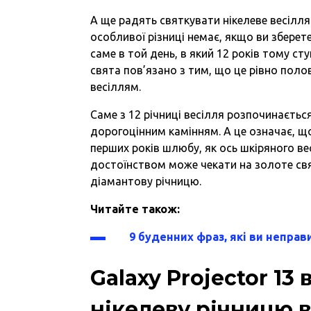
А ще радять святкувати нікелеве весілля 
особливої різниці немає, якщо ви збере
саме в той день, в який 12 років тому ст
свята пов’язано з тим, що це рівно пол
весіллям.
Саме з 12 річниці весілля розпочинаєтьс
дорогоцінним камінням. А це означає, 
перших років шлюбу, як ось шкіряного ве
достоїнством може чекати на золоте свят
діамантову річницю.
Читайте також:
9 буденних фраз, які ви непра
Galaxy Projector 13
нікелеву річницю 