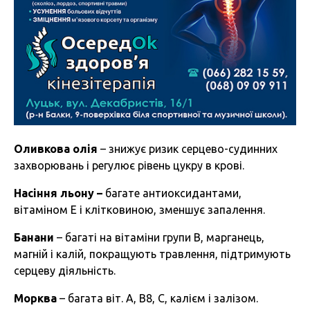
Оливкова олія
– знижує ризик серцево-судинних
захворювань і регулює рівень цукру в крові.
Насіння льону
–
багате антиоксидантами,
вітаміном Е і клітковиною, зменшує запалення.
Банани
– багаті на вітаміни групи В, марганець,
магній і калій, покращують травлення, підтримують
серцеву діяльність.
Морква
– багата віт. А, В8, С, калієм і залізом.