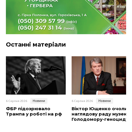
Останні матеріали
Новини
Новини
6 Серпня 2026
6 Серпня 2026
ФБР підозрювало
Віктор Ющенко очолив
Трампа у роботі на рф
наглядову раду музею
Голодомору-геноциду