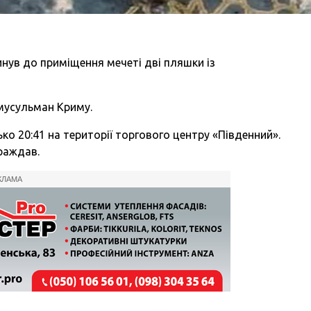
инув до приміщення мечеті дві пляшки із
мусульман Криму.
ко 20:41 на території торгового центру «Південний».
траждав.
КЛАМА