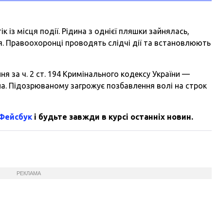
к із місця події. Рідина з однієї пляшки зайнялась,
’я. Правоохоронці проводять слідчі дії та встановлюють
я за ч. 2 ст. 194 Кримінального кодексу України —
. Підозрюваному загрожує позбавлення волі на строк
 Фейсбук
і будьте завжди в курсі останніх новин.
РЕКЛАМА