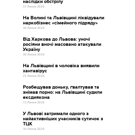
наслідки обстрілу
31 Липня 2026
На Волині та Львівщині ліквідували
наркобізнес «сімейного підряду»
30 Липня 2026
Від Харкова до Львова: уночі
росіяни вночі масовано атакували
Україну
30 Липня 2026
На Львівщині в чоловіка виявили
хантавірус
23 Липня 2026
Розбещував доньку, ґвалтував та
знімав порно: на Львівщині судили
ексдиякона
15 Липня 2026
У Львові затримали одного з
найактивніших учасників сутичок з
ТЦК
10 Липня 2026