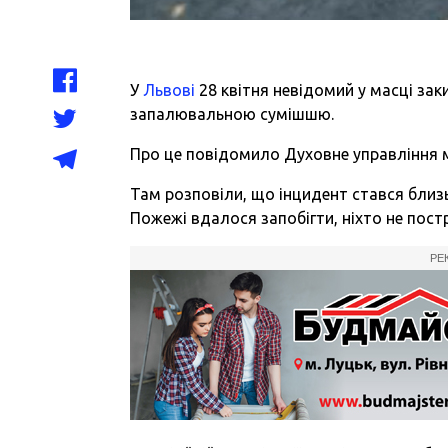
У
Львові
28 квітня невідомий у масці зак
запалювальною сумішшю.
Про це повідомило Духовне управління 
Там розповіли, що інцидент стався близь
Пожежі вдалося запобігти, ніхто не пос
РЕ