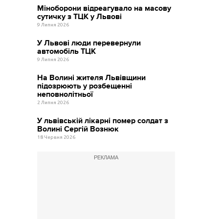
Міноборони відреагувало на масову
сутичку з ТЦК у Львові
9 Липня 2026
У Львові люди перевернули
автомобіль ТЦК
9 Липня 2026
На Волині жителя Львівщини
підозрюють у розбещенні
неповнолітньої
2 Липня 2026
У львівській лікарні помер солдат з
Волині Сергій Вознюк
18 Червня 2026
РЕКЛАМА