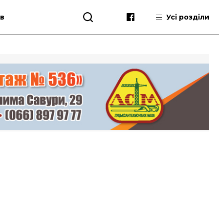
ів
Усі розділи