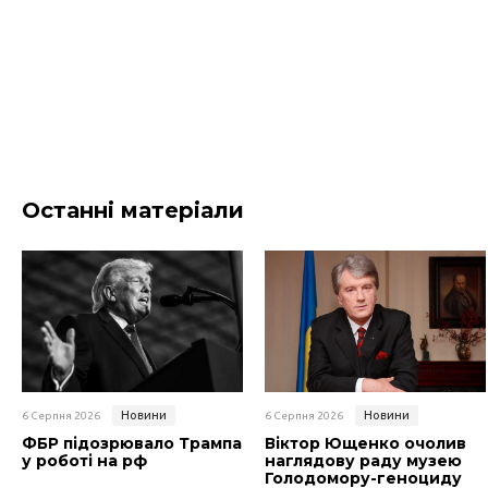
Останні матеріали
Новини
Новини
6 Серпня 2026
6 Серпня 2026
ФБР підозрювало Трампа
Віктор Ющенко очолив
у роботі на рф
наглядову раду музею
Голодомору-геноциду