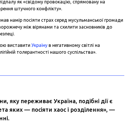
у підпалу як «свідому провокацію, спрямовану на
ворення штучного конфлікту».
мав намір посіяти страх серед мусульманської громади
 ворожнечу між вірянами та схилити засновників до
езпеці.
обою виставити
Україну
в негативному світлі на
лігійній толерантності нашого суспільства».
и, яку переживає Україна, подібні дії є
та яких — посіяти хаос і розділення», —
нні.