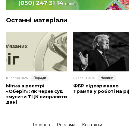
Останні матеріали
Поради
Новини
8 Серпня 2026
6 Серпня 2026
Мітка в реєстрі
ФБР підозрювало
«Оберіг»: як через суд
Трампа у роботі на рф
змусити ТЦК виправити
дані
Головна
Реклама
Контакти