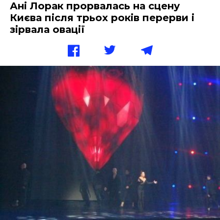
Ані Лорак прорвалась на сцену
Києва після трьох років перерви і
зірвала овації