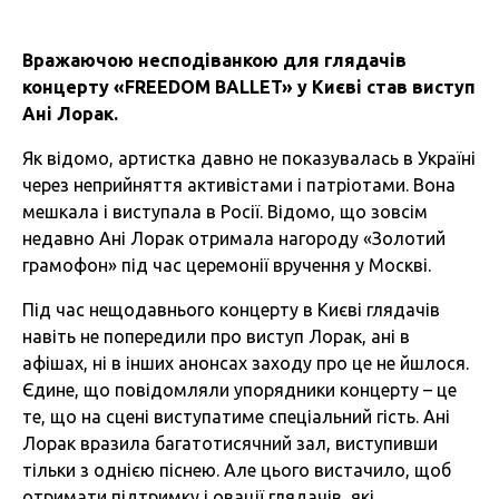
Вражаючою несподіванкою для глядачів
концерту «FREEDOM BALLET» у Києві став виступ
Ані Лорак.
Як відомо, артистка давно не показувалась в Україні
через неприйняття активістами і патріотами. Вона
мешкала і виступала в Росії. Відомо, що зовсім
недавно Ані Лорак отримала нагороду «Золотий
грамофон» під час церемонії вручення у Москві.
Під час нещодавнього концерту в Києві глядачів
навіть не попередили про виступ Лорак, ані в
афішах, ні в інших анонсах заходу про це не йшлося.
Єдине, що повідомляли упорядники концерту – це
те, що на сцені виступатиме спеціальний гість. Ані
Лорак вразила багатотисячний зал, виступивши
тільки з однією піснею. Але цього вистачило, щоб
отримати підтримку і овації глядачів, які