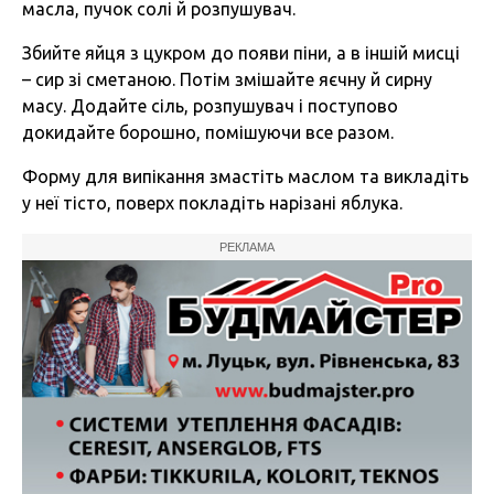
масла, пучок солі й розпушувач.
Збийте яйця з цукром до появи піни, а в іншій мисці
– сир зі сметаною. Потім змішайте яєчну й сирну
масу. Додайте сіль, розпушувач і поступово
докидайте борошно, помішуючи все разом.
Форму для випікання змастіть маслом та викладіть
у неї тісто, поверх покладіть нарізані яблука.
РЕКЛАМА