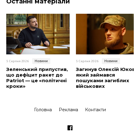
Останні матеріали
Новини
Новини
5 Серпня 2026
5 Серпня 2026
Зеленський припустив,
Загинув Олексій Юков,
що дефіцит ракет до
який займався
Patriot — це «політичні
пошуками загиблих
кроки»
військових
Головна
Реклама
Контакти