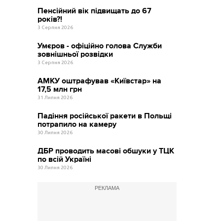
Пенсійний вік підвищать до 67
років?!
3 Серпня 2026
Умєров - офіційно голова Служби
зовнішньої розвідки
3 Серпня 2026
АМКУ оштрафував «Київстар» на
17,5 млн грн
31 Липня 2026
Падіння російської ракети в Польщі
потрапило на камеру
30 Липня 2026
ДБР проводить масові обшуки у ТЦК
по всій Україні
30 Липня 2026
РЕКЛАМА