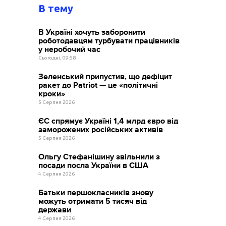
В тему
В Україні хочуть заборонити
роботодавцям турбувати працівників
у неробочий час
Сьогодні, 09:58
Зеленський припустив, що дефіцит
ракет до Patriot — це «політичні
кроки»
5 Серпня 2026
ЄС спрямує Україні 1,4 млрд євро від
заморожених російських активів
5 Серпня 2026
Ольгу Стефанішину звільнили з
посади посла України в США
4 Серпня 2026
Батьки першокласників знову
можуть отримати 5 тисяч від
держави
4 Серпня 2026