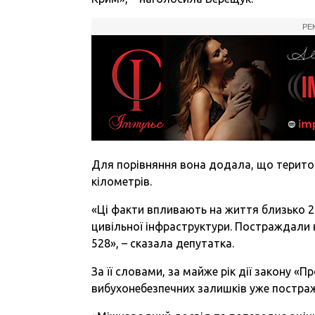
РЕ
Для порівняння вона додала, що територ
кілометрів.
«Ці факти впливають на життя близько 2
цивільної інфраструктури. Постраждали вж
528», – сказала депутатка.
За її словами, за майже рік дії закону «Пр
вибухонебезпечних залишків уже постражд