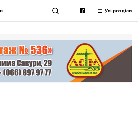
ів
Усі розділи