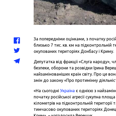
За попередніми оцінками, з початку росій
близько 7 тис. кв. км на підконтрольній т
окупованих територіях Донбасу і Криму.
Депутатка від фракції «Слуга народу», ч
безпеки, оборони та розвідки Ірина Вер
найзамінованіших країн світу. Про це во
змін до закону «Про протимінну діяльніст
«На сьогодні
Україна
є однією з найзаміно
початку російської агресії сукупна площ
кілометрів на підконтрольній території 
тимчасово окупованих територіях Донец
Крим», – наголосила Верещук.