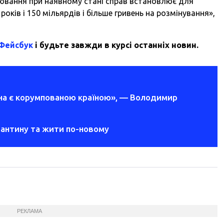
ювання при наявному стані справ встановлює для
оків і 150 мільярдів і більше гривень на розмінування»,
 Фейсбук
і будьте завжди в курсі останніх новин.
їна є корумпованою країною», — Володимир
рантину та жити по-новому
РЕКЛАМА