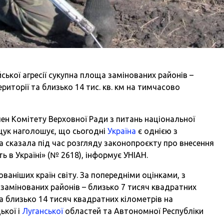
ської агресії сукупна площа замінованих районів –
ериторії та близько 14 тис. кв. км на тимчасово
лен Комітету Верховної Ради з питань національної
ещук наголошує, що сьогодні
Україна
є однією з
на сказала під час розгляду законопроєкту про внесення
ь в Україні» (№ 2618), інформує УНІАН.
ваніших країн світу. За попередніми оцінками, з
а замінованих районів – близько 7 тисяч квадратних
та близько 14 тисяч квадратних кілометрів на
ької і
Луганської
областей та Автономної Республіки