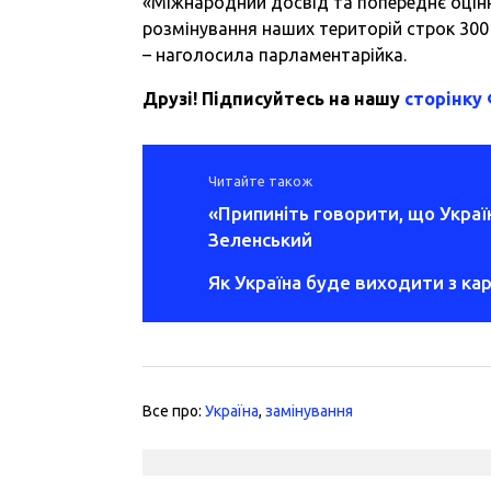
«Міжнародний досвід та попереднє оцін
розмінування наших територій строк 300 р
– наголосила парламентарійка.
Друзі! Підписуйтесь на нашу
сторінку
Читайте також
«Припиніть говорити, що Укра
Зеленський
Як Україна буде виходити з ка
Все про:
Україна
,
замінування