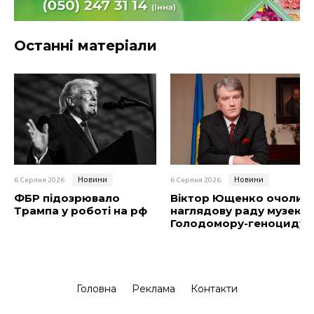
Останні матеріали
Новини
Новини
6 Серпня 2026
6 Серпня 2026
ФБР підозрювало
Віктор Ющенко очолив
Трампа у роботі на рф
наглядову раду музею
Голодомору-геноциду
Головна
Реклама
Контакти