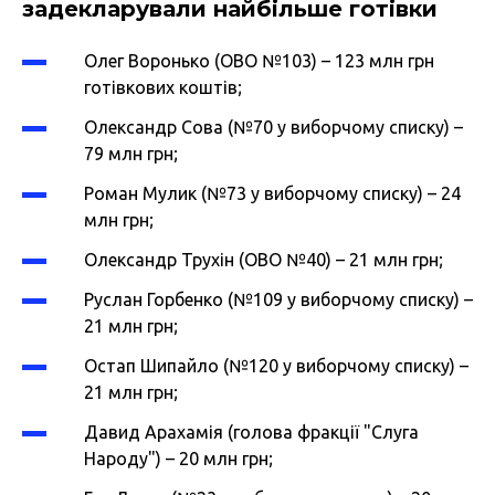
задекларували найбільше готівки
Олег Воронько (ОВО №103) – 123 млн грн
готівкових коштів;
Олександр Сова (№70 у виборчому списку) –
79 млн грн;
Роман Мулик (№73 у виборчому списку) – 24
млн грн;
Олександр Трухін (ОВО №40) – 21 млн грн;
Руслан Горбенко (№109 у виборчому списку) –
21 млн грн;
Остап Шипайло (№120 у виборчому списку) –
21 млн грн;
Давид Арахамія (голова фракції "Слуга
Народу") – 20 млн грн;