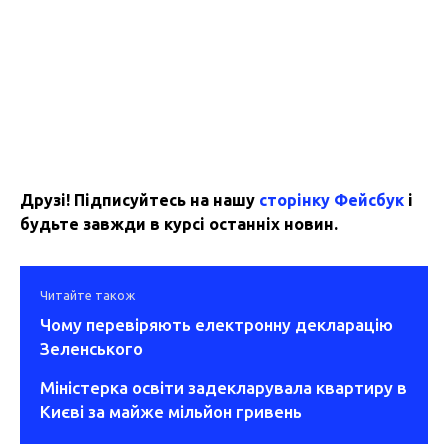
Друзі! Підписуйтесь на нашу
сторінку Фейсбук
і
будьте завжди в курсі останніх новин.
Читайте також
Чому перевіряють електронну декларацію
Зеленського
Міністерка освіти задекларувала квартиру в
Києві за майже мільйон гривень