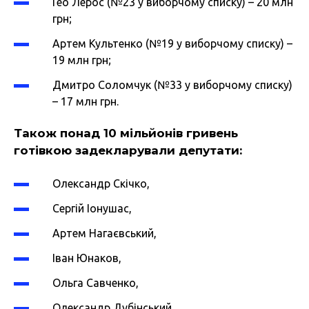
Гео Лерос (№23 у виборчому списку) – 20 млн
грн;
Артем Культенко (№19 у виборчому списку) –
19 млн грн;
Дмитро Соломчук (№33 у виборчому списку)
– 17 млн грн.
Також понад 10 мільйонів гривень
готівкою задекларували депутати:
Олександр Скічко,
Сергій Іонушас,
Артем Нагаєвський,
Іван Юнаков,
Ольга Савченко,
Олександр Дубінський,