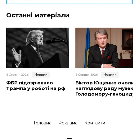
Останні матеріали
Новини
Новини
6 Серпня 2026
6 Серпня 2026
ФБР підозрювало
Віктор Ющенко очолив
Трампа у роботі на рф
наглядову раду музею
Голодомору-геноциду
Головна
Реклама
Контакти