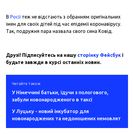
В
Росії
теж не відстають з обранням оригінальних
імен для своїх дітей під час епідемії коронавірусу.
Так, подружня пара назвала свого сина Ковід.
Друзі! Підписуйтесь на нашу
сторінку Фейсбук
і
будьте завжди в курсі останніх новин.
Читайте також
У Німеччині батьки, їдучи з пологового,
забули новонародженого в таксі
У Луцьку - новий інкубатор для
новонароджених та недоношених немовлят