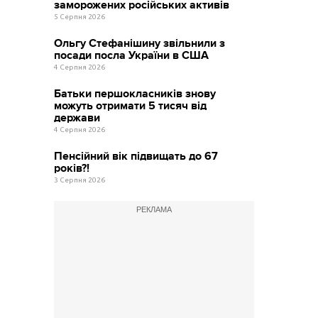
заморожених російських активів
5 Серпня 2026
Ольгу Стефанішину звільнили з
посади посла України в США
4 Серпня 2026
Батьки першокласників знову
можуть отримати 5 тисяч від
держави
4 Серпня 2026
Пенсійний вік підвищать до 67
років?!
3 Серпня 2026
РЕКЛАМА