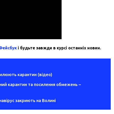
 Фейсбук
і будьте завжди в курсі останніх новин.
силюють карантин (відео)
вний карантин та посилення обмежень –
навірус закриють на Волині