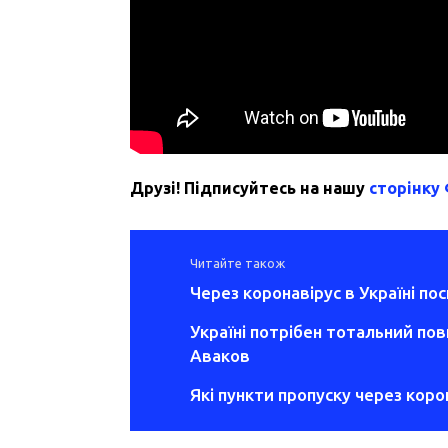
Друзі! Підписуйтесь на нашу
сторінку
Читайте також
Через коронавірус в Україні по
Україні потрібен тотальний по
Аваков
Які пункти пропуску через коро