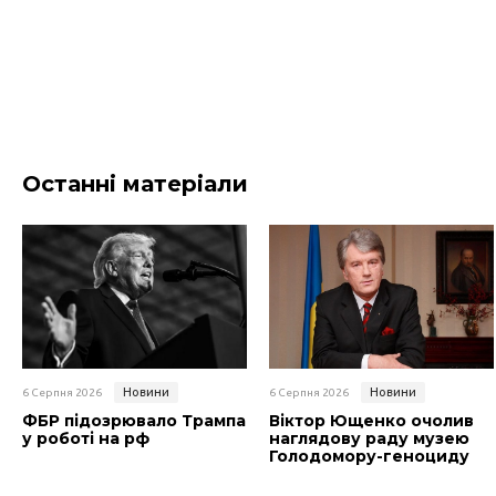
Останні матеріали
Новини
Новини
6 Серпня 2026
6 Серпня 2026
ФБР підозрювало Трампа
Віктор Ющенко очолив
у роботі на рф
наглядову раду музею
Голодомору-геноциду