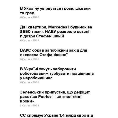
В Україну увірвуться грози, шквали
та град
6 Серпня 2026
Дві квартири, Mercedes і будинок за
$550 тисяч: НАБУ розкрило деталі
підозри Стефанішиній
6 Серпня 2026
ВАКС обрав запобіжний захід для
експосла Стефанішиної
6 Серпня 2026
В Україні хочуть заборонити
роботодавцям турбувати працівників
у неробочий час
6 Серпня 2026
Зеленський припустив, що дефіцит
ракет до Patriot — це «політичні
кроки»
5 Серпня 2026
ЄС спрямує Україні 1,4 млрд євро від