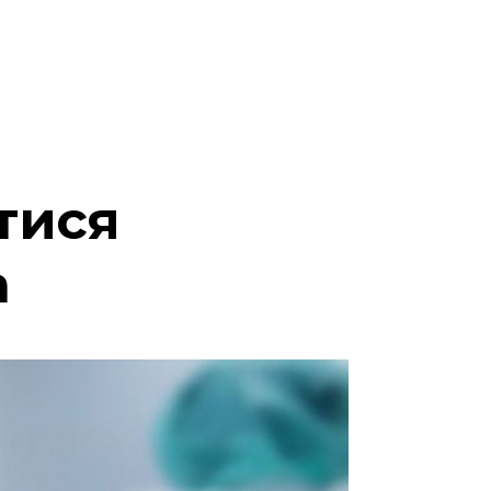
тися
а