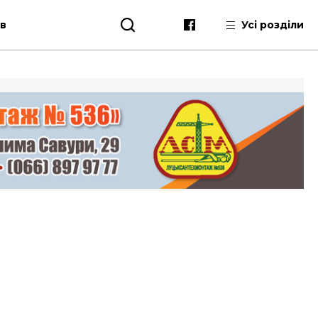
ів
Усі розділи