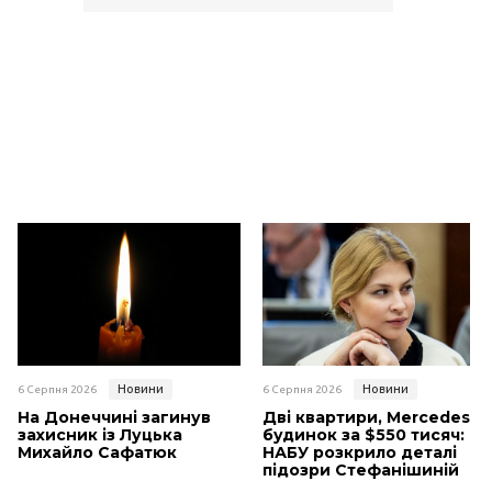
Новини
Новини
6 Серпня 2026
6 Серпня 2026
На Донеччині загинув
Дві квартири, Mercedes і
захисник із Луцька
будинок за $550 тисяч:
Михайло Сафатюк
НАБУ розкрило деталі
підозри Стефанішиній