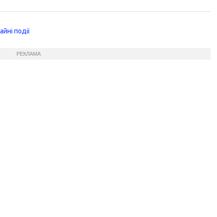
йні події
РЕКЛАМА