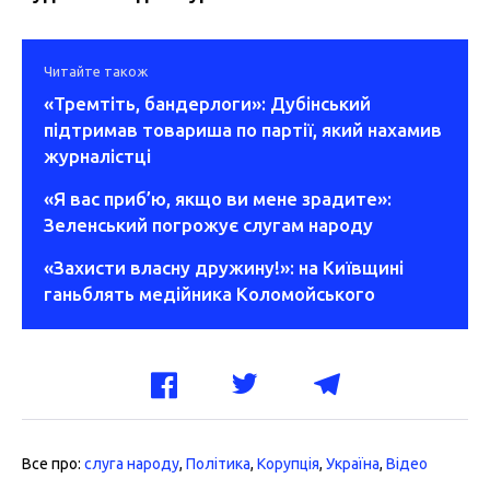
Читайте також
«Тремтіть, бандерлоги»: Дубінський
підтримав товариша по партії, який нахамив
журналістці
«Я вас приб’ю, якщо ви мене зрадите»:
Зеленський погрожує слугам народу
«Захисти власну дружину!»: на Київщині
ганьблять медійника Коломойського
Все про:
слуга народу
,
Політика
,
Корупція
,
Україна
,
Відео