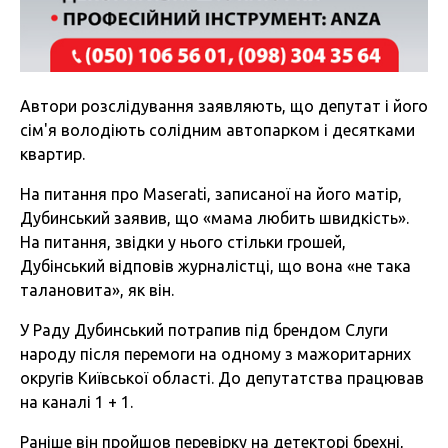
Автори розслідування заявляють, що депутат і його
сім'я володіють солідним автопарком і десятками
квартир.
На питання про Maserati, записаної на його матір,
Дубинський заявив, що «мама любить швидкість».
На питання, звідки у нього стільки грошей,
Дубінський відповів журналістці, що вона «не така
талановита», як він.
У Раду Дубинський потрапив під брендом Слуги
народу після перемоги на одному з мажоритарних
округів Київської області. До депутатства працював
на каналі 1 + 1.
Раніше він пройшов перевірку на детекторі брехні,