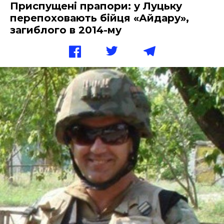
Приспущені прапори: у Луцьку
перепоховають бійця «Айдару»,
загиблого в 2014-му