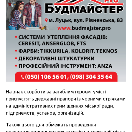
На знак скорботи за загиблим героєм умісті
приспустять державні прапори із чорними стрічками
на адміністративних приміщеннях міської ради,
підприємств, установ, організацій.
Також цього дня обмежать проведення
розважально-концертних заходів на території міста.