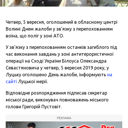
Четвер, 5 вересня, оголошений в обласному центрі
Волині Днем жалоби у зв’язку з перепохованням
воїна, що поліг у зоні АТО.
У зв’язку з перепохованням останків загиблого під
час виконання завдань у зоні антитерористичної
операції на Сході України Білоуса Олександра
Севастяновича у четвер, 5 вересня 2019 року, у
Луцьку оголошено День жалоби, інформують
на
сайті
Луцької мерії.
Відповідне розпорядження підписав секретар
міської ради, виконувач повноважень міського
голови Григорій Пустовіт.
РЕКЛАМА