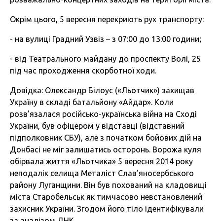
Окрім цього, 5 вересня перекриють рух транспорту:
- на вулиці Градний Узвіз – з 07:00 до 13:00 години;
- від Театрального майдану до проспекту Волі, 25
під час проходження скорботної ходи.
Довідка: Олександр Білоус («Льотчик») захищав
Україну в складі батальйону «Айдар». Коли
розв’язалася російсько-українська війна на Сході
України, був офіцером у відставці (відставний
підполковник СБУ), але з початком бойових дій на
Донбасі не міг залишатись осторонь. Ворожа куля
обірвала життя «Льотчика» 5 вересня 2014 року
неподалік селища Металіст Слав’яносербського
району Луганщини. Він був похований на кладовищі
міста Старобельськ як тимчасово невстановлений
захисник України. Згодом його тіло ідентифікували
за аналізом ДНК.