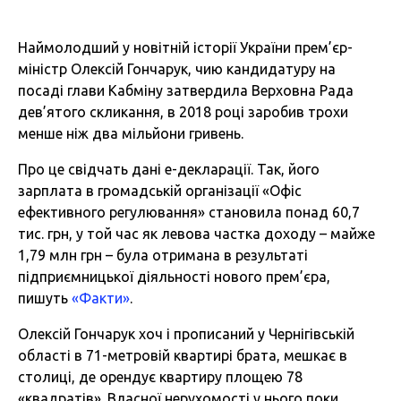
Наймолодший у новітній історії України прем’єр-
міністр Олексій Гончарук, чию кандидатуру на
посаді глави Кабміну затвердила Верховна Рада
дев’ятого скликання, в 2018 році заробив трохи
менше ніж два мільйони гривень.
Про це свідчать дані е-декларації. Так, його
зарплата в громадській організації «Офіс
ефективного регулювання» становила понад 60,7
тис. грн, у той час як левова частка доходу – майже
1,79 млн грн – була отримана в результаті
підприємницької діяльності нового прем’єра,
пишуть
«Факти»
.
Олексій Гончарук хоч і прописаний у Чернігівській
області в 71-метровій квартирі брата, мешкає в
столиці, де орендує квартиру площею 78
«квадратів». Власної нерухомості у нього поки