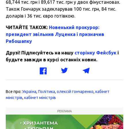
68,744 тис. грн і 89,617 тис. грн у двох фінустановах.
Також Гончарук задекларував 100 тис. грн, 84 тис.
доларів і 36 тис. євро готівкою.
ЧИТАЙТЕ ТАКОЖ:
Новенький прокурор:
президент звільнив Луценка і призначив
Рябошапку
Друзі! Підписуйтесь на нашу
сторінку Фейсбук
і
будьте завжди в курсі останніх новин.
Все про:
Україна
,
Політика
,
олексій гончаренко
,
кабінет
міністрів
,
кабінет міністрів
РЕКЛАМА