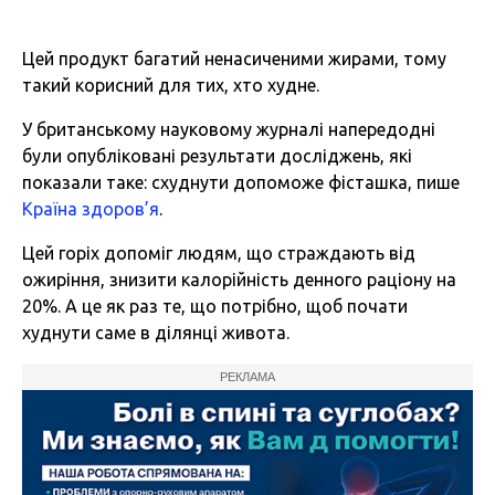
Цей продукт багатий ненасиченими жирами, тому
такий корисний для тих, хто худне.
У британському науковому журналі напередодні
були опубліковані результати досліджень, які
показали таке: схуднути допоможе фісташка, пише
Країна здоров’я
.
Цей горіх допоміг людям, що страждають від
ожиріння, знизити калорійність денного раціону на
20%. А це як раз те, що потрібно, щоб почати
худнути саме в ділянці живота.
РЕКЛАМА