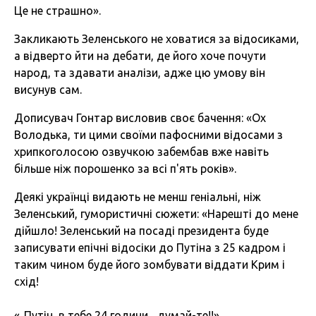
Це не страшно».
Закликають Зеленського не ховатися за відосиками,
а відверто йти на дебати, де його хоче почути
народ, та здавати аналізи, адже цю умову він
висунув сам.
Дописувач Гонтар висловив своє бачення: «Ох
Володька, ти цими своїми пафосними відосами з
хрипкоголосою озвучкою забембав вже навіть
більше ніж порошенко за всі п'ять років».
Деякі українці видають не менш геніальні, ніж
Зеленський, гумористичні сюжети: «Нарешті до мене
дійшло! Зеленський на посаді президента буде
записувати епічні відосіки до Путіна з 25 кадром і
таким чином буде його зомбувати віддати Крим і
схід!
«..Путін, в тебе 24 години... думай-те!!».