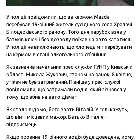
У поліції повідомили, що за кермом Mazda
перебував 19-річний житель сусіднього села Храпачі
Білоцерківського району. Того дня парубок взяв у
батьків ключ і без дозволу поїхав на авто кататися.
У поліції не виключають, що хлопець міг перебувати
на кермом в стані алкогольного сп'яніння.
Як зазначив начальник прес-служби ГУНП у Київській
області Микола Жукович, станом на ранок, 8 квітня,
утікач не був затриманий. Пізніше у прес-службі
повідомили, що затримали водія, який зізнався у
тому, що збив на авто дівчат.
Як стало відомо, його звати Віталій. У селі кажуть,
що він – місцевий мажор. Батько Віталія –
підприємець.
Якщо провина 19-річного водія буде доведена, йому