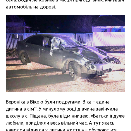
автомобіль на дорозі.
Вероніка з Вікою були подругами. Віка – єдина
дитина в сім'ї. У минулому році дівчина закінчила
школу в с. Піщана, була відмінницею. «Батьки її дуже
любили, приділяли весь вільний час. А тут якась
наволоч відняла у дитини життя!» – обурюються