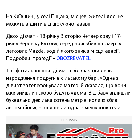
На Київщині, у селі Піщана, місцеві жителі досі не
можуть відійти від шокуючої аварії.
Двох дівчат - 18-річну Вікторію Четверікову і 17-
річну Вероніку Кутову, серед ночі збив на смерть
легковик Mazda, водій якого зник з місця аварії.
Подробиці трагедії –
OBOZREVATEL
.
Тієї фатальної ночі дівчата відзначали день
народження подруги в сільському барі. «Одна з
дівчат зателефонувала матері й сказала, що вони
вже вийшли і скоро будуть удома. Від бару відійшли
буквально декілька сотень метрів, коли їх збив
автомобіль», – розповіла одна з мешканок села.
РЕКЛАМА