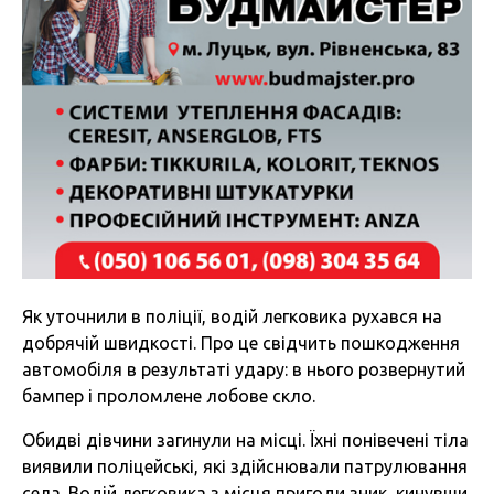
Як уточнили в поліції, водій легковика рухався на
добрячій швидкості. Про це свідчить пошкодження
автомобіля в результаті удару: в нього розвернутий
бампер і проломлене лобове скло.
Обидві дівчини загинули на місці. Їхні понівечені тіла
виявили поліцейські, які здійснювали патрулювання
села. Водій легковика з місця пригоди зник, кинувши