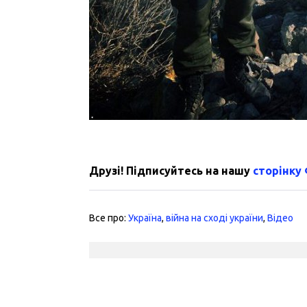
Друзі! Підписуйтесь на нашу
сторінку
Все про:
Україна
,
війна на сході україни
,
Відео