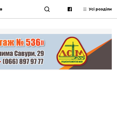
ів
Усі розділи