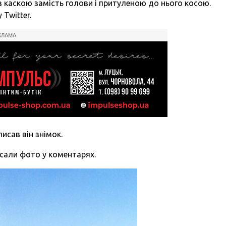
з каскою замість голови і притуленою до нього косою.
 Twitter.
КЛАМА
писав він знімок.
исали фото у коментарях.