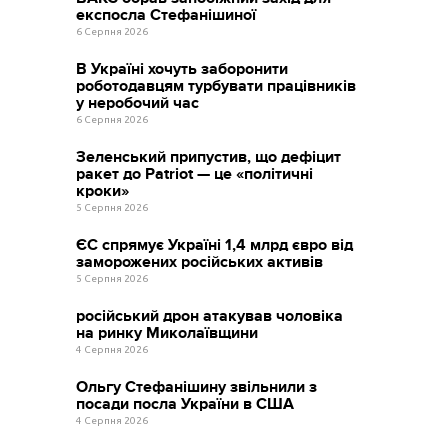
експосла Стефанішиної
6 Серпня 2026
В Україні хочуть заборонити
роботодавцям турбувати працівників
у неробочий час
6 Серпня 2026
Зеленський припустив, що дефіцит
ракет до Patriot — це «політичні
кроки»
5 Серпня 2026
ЄС спрямує Україні 1,4 млрд євро від
заморожених російських активів
5 Серпня 2026
російський дрон атакував чоловіка
на ринку Миколаївщини
4 Серпня 2026
Ольгу Стефанішину звільнили з
посади посла України в США
4 Серпня 2026