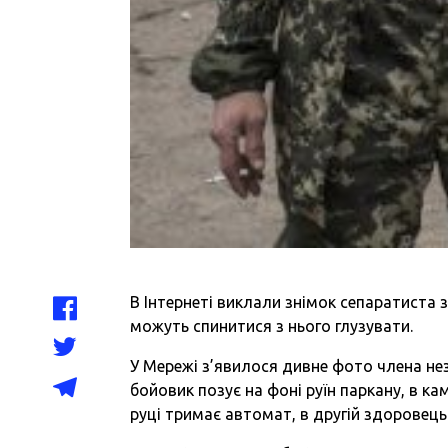
В Інтернеті виклали знімок сепаратиста з
можуть спинитися з нього глузувати.
У Мережі з’явилося дивне фото члена не
бойовик позує на фоні руїн паркану, в к
руці тримає автомат, в другій здоровец