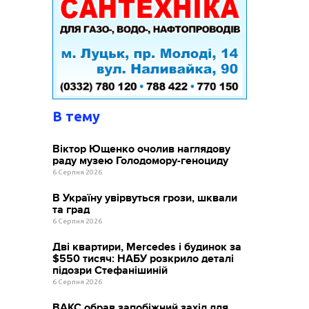
В тему
Віктор Ющенко очолив наглядову
раду музею Голодомору-геноциду
6 Серпня 2026
В Україну увірвуться грози, шквали
та град
6 Серпня 2026
Дві квартири, Mercedes і будинок за
$550 тисяч: НАБУ розкрило деталі
підозри Стефанішиній
6 Серпня 2026
ВАКС обрав запобіжний захід для