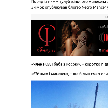
Поряд із ним – тулуб жіночого манекена 
Знімок опублікував блогер Necro Mancer у
РЕ
«Член РОА і баба з косою», – коротко під
«Єб*нько і манекен», – ще більш ємко оп