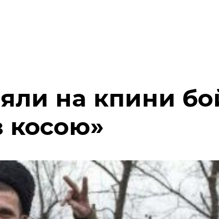
яли на кпини бо
з косою»