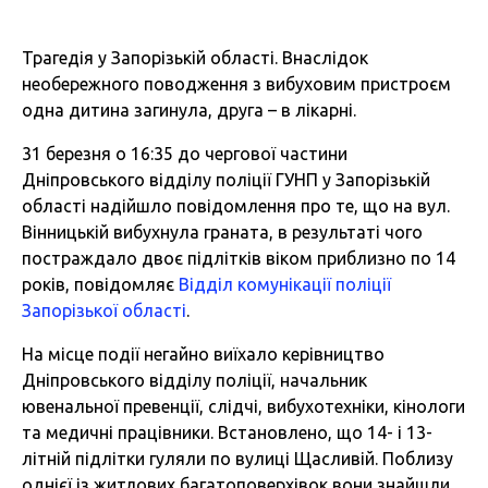
Трагедія у Запорізькій області. Внаслідок
необережного поводження з вибуховим пристроєм
одна дитина загинула, друга – в лікарні.
31 березня о 16:35 до чергової частини
Дніпровського відділу поліції ГУНП у Запорізькій
області надійшло повідомлення про те, що на вул.
Вінницькій вибухнула граната, в результаті чого
постраждало двоє підлітків віком приблизно по 14
років, повідомляє
Відділ комунікації поліції
Запорізької області
.
На місце події негайно виїхало керівництво
Дніпровського відділу поліції, начальник
ювенальної превенції, слідчі, вибухотехніки, кінологи
та медичні працівники. Встановлено, що 14- і 13-
літній підлітки гуляли по вулиці Щасливій. Поблизу
однієї із житлових багатоповерхівок вони знайшли