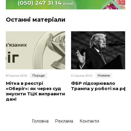
Останні матеріали
Поради
Новини
8 Серпня 2026
6 Серпня 2026
Мітка в реєстрі
ФБР підозрювало
«Оберіг»: як через суд
Трампа у роботі на рф
змусити ТЦК виправити
дані
Головна
Реклама
Контакти