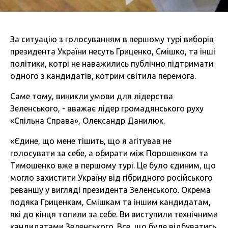
За ситуацію з голосуванням в першому турі виборів
президента України несуть Гриценко, Смішко, та інші
політики, котрі не наважились публічно підтримати
одного з кандидатів, котрим світила перемога.
Саме тому, виникли умови для лідерства
Зеленського, - вважає лідер громадянського руху
«Спільна Справа», Олександр Данилюк.
«Єдине, що мене тішить, що я агітував не
голосувати за себе, а обирати між Порошенком та
Тимошенко вже в першому турі. Це було єдиним, що
могло захистити Україну від гібридного російського
реваншу у вигляді президента Зеленського. Окрема
подяка Гриценкам, Смішкам та іншим кандидатам,
які до кінця топили за себе. Ви виступили технічними
кандидатами Зеленського. Все, що буде відбуватись