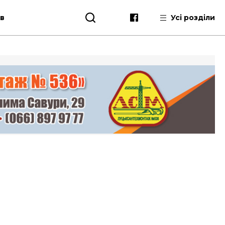
ів
Усі розділи