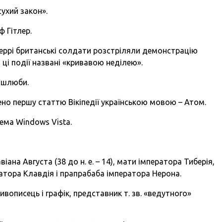
сухий закон».
 Гітлер.
еррі британські солдати розстріляли демонстрацію
 ці події названі «кривавою неділею».
і шлюби.
но першу статтю Вікіпедії українською мовою – Атом.
ема Windows Vista.
віана Августа (38 до н. е. – 14), мати імператора Тиберія,
атора Клавдія і прапрабаба імператора Нерона.
вописець і графік, представник т. зв. «ведутного»