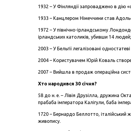
1932 – У Фінляндії запроваджено в дію «
1933 – Канцлером Німеччини став Адольф
1972 – У північно-ірландському Лондонд
ірландських католиків, убивши 14 людей;
2003 – У Бельгії легалізовані одностатев
2004 – Користувачем Юрій Коваль створе
2007 – Вийшла в продаж операційна сист
Хто народився
30
січня?
58 до н. е. – Лівія Друзілла, дружина Окта
прабаба імператора Калігули, баба імпер
1720 – Бернардо Беллотто, італійський жи
живопису.