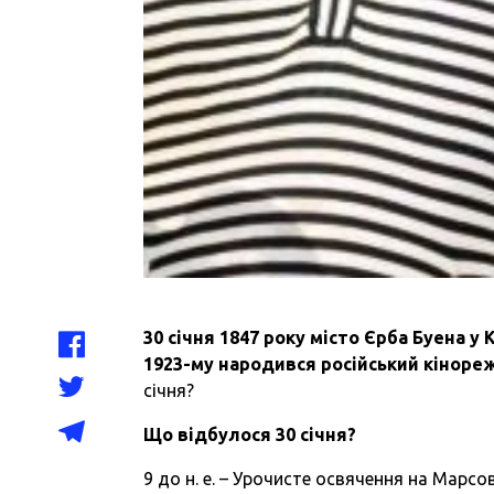
30 січня 1847 року місто Єрба Буена у
1923-му народився російський кіноре
січня?
Що відбулося
30
січня?
9 до н. е. – Урочисте освячення на Марсо