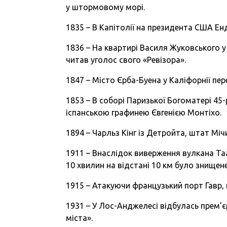
у штормовому морі.
1835 – В Капітолії на президента США Е
1836 – На квартирі Василя Жуковського 
читав уголос свого «Ревізора».
1847 – Місто Єрба-Буена у Каліфорнії пе
1853 – В соборі Паризької Богоматері 45-
іспанською графинею Євгенією Монтіхо.
1894 – Чарльз Кінг із Детройта, штат Мі
1911 – Внаслідок виверження вулкана Таа
10 хвилин на відстані 10 км було знищене
1915 – Атакуючи французький порт Гавр,
1931 – У Лос-Анджелесі відбулась прем’є
міста».