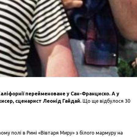
 Каліфорнії перейменоване у Сан-Франциско. А у
жисер, сценарист Леонід Гайдай.
Що ще відбулося 30
вому полі в Римі «Вівтаря Миру» з білого мармуру на