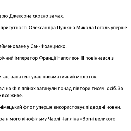
ндрю Джексона скоєно замах.
у присутності Олександра Пушкіна Микола Гоголь уперше
рейменоване у Сан-Франциско.
річний імператор Франції Наполеон III повінчався з
чиган, запатентував пневматичний молоток.
л на Філіппінах загинули понад півтори тисячі осіб. За
 все живе.
 німецький флот уперше використовує підводні човни.
ра німого кінофільму Чарлі Чапліна «Вогні великого