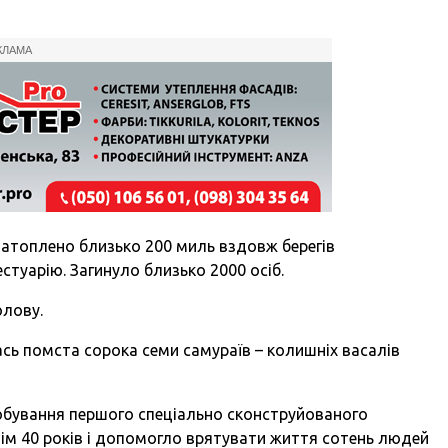
КЛАМА
 затоплено близько 200 миль вздовж берегів
стуарію. Загинуло близько 2000 осіб.
олову.
лась помста сорока семи самураїв – колишніх васалів
пробування першого спеціально сконструйованого
ім 40 років і допомогло врятувати життя сотень людей