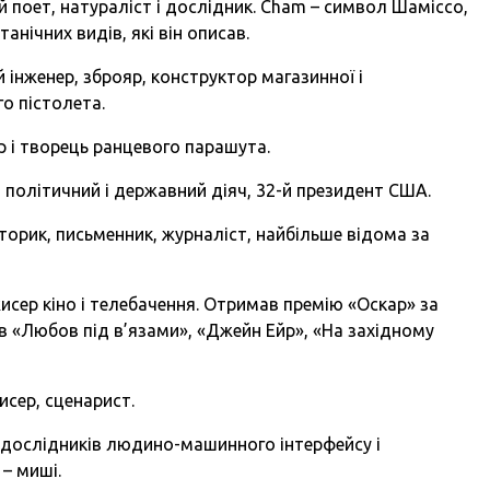
 поет, натураліст і дослідник. Cham – символ Шаміссо,
нічних видів, які він описав.
 інженер, зброяр, конструктор магазинної і
о пістолета.
ор і творець ранцевого парашута.
 політичний і державний діяч, 32-й президент США.
торик, письменник, журналіст, найбільше відома за
исер кіно і телебачення. Отримав премію «Оскар» за
в «Любов під в’язами», «Джейн Ейр», «На західному
исер, сценарист.
х дослідників людино-машинного інтерфейсу і
– миші.