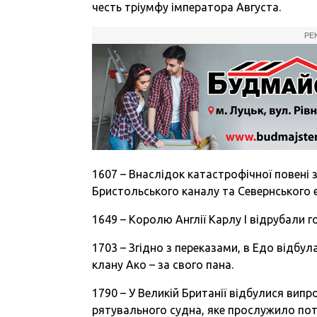
честь тріумфу імператора Августа.
РЕ
1607 – Внаслідок катастрофічної повені
Бристольського каналу та Севернського е
1649 – Королю Англії Карлу І відрубали г
1703 – Згідно з переказами, в Едо відбу
клану Ако – за свого пана.
1790 – У Великій Британії відбулися ви
рятувального судна, яке прослужило пот