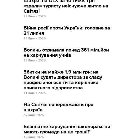
Шахраї на OLX за 10 тисяч грн
«здали» туристу неіснуюче житло на
Світязі
23 Липня 2026
Війна росії проти України: головне за
21 липня
22 Липня 2026
Волинь отримала понад 361 мільйон
на харчування учнів
16 Липня 2026
Збитки на майже 1,9 млн грн: на
Волині судять директора закладу
професійної освіти та керівника
приватного підприємства
14 Липня 2026
На Світязі попереджають про
шахраїв
6 Липня 2026
Безплатне харчування школярам: чи
мають громади на це гроші?
1 Липня 2026