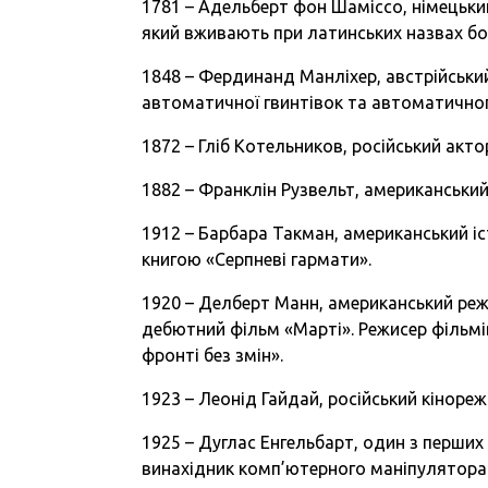
1781 – Адельберт фон Шаміссо, німецький
який вживають при латинських назвах бота
1848 – Фердинанд Манліхер, австрійський
автоматичної гвинтівок та автоматичног
1872 – Гліб Котельников, російський акт
1882 – Франклін Рузвельт, американський
1912 – Барбара Такман, американський іс
книгою «Серпневі гармати».
1920 – Делберт Манн, американський реж
дебютний фільм «Марті». Режисер фільмі
фронті без змін».
1923 – Леонід Гайдай, російський кінореж
1925 – Дуглас Енгельбарт, один з перши
винахідник комп’ютерного маніпулятора 