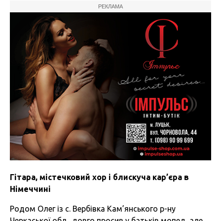
РЕКЛАМА
Гітара, містечковий хор і блискуча кар’єра в
Німеччині
Родом Олег із с. Вербівка Кам’янського р-ну
Черкаської обл., довго просив у батьків мопед, але