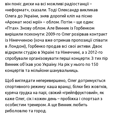
він поніс диски на всі можливі радіостанції –
«неформат», сказали. Тоді Олександр викликав
Олега до України, зняв дорогий кліп на пісню
«Аромат моєї мрії» – облом. Потім – ще один:
«Птах». Знову облом. Але Винник із Горбенком
вирішили психонути: 2009-го Олег розірвав контракт
із Німеччиною (хоча вже отримав пропозиції співати
в Лондоні), Горбенко продав всі свої активи. Двоє
відкрили студію в Україні та Німеччині, а з 2012-го
спробували організовувати перші концерти. З тих пір
Винник об’їхав усю Україну. На рік у нього по 150
концертів та мільйони шанувальниць.
Щоб виглядати неперевершено, Олег дотримується
спортивного режиму: каша вранці, білки без жовтків,
куряча грудка на парі, свіжий «грейпфруктовий», як
каже Олег, сік і кожен день – пробіжка і спортзал з
особистим тренером. А ще Винник любить
риболовлю та город.