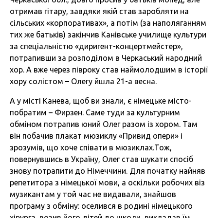
отримав гітару, завдяки якій став заробляти на
сільських «корпоративах», а потім (за наполяганням
тих же батьків) закінчив Канівське училище культури
за спеціальністю «диригент-концертмейстер»,
потрапивши за розподілом в Черкаський народний
хор. А вже через півроку став наймолодшим в історії
хору солістом – Олегу йшла 21-а весна.
А у місті Канева, щоб ви знали, є німецьке місто-
побратим – Фирзен. Саме туди за культурним
обміном потрапив юний Олег разом із хором. Там
він побачив плакат мюзиклу «Привид опери» і
зрозумів, що хоче співати в мюзиклах.Тож,
повернувшись в Україну, Олег став шукати спосіб
знову потрапити до Німеччини. Для початку найняв
репетитора з німецької мови, а оскільки робочих віз
музикантам у той час не видавали, знайшов
програму з обміну: оселився в родині німецького
хірурга, возив його дітей до школи, викладав їм