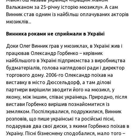
Вальжаном за 25-річну історію мюзиклу». А сам
Винник став одним із найбільш оплачуваних акторів
мюзиклів...
Винника роками не сприймали в Україні
Доки Олег Винник грав у мюзиклах, в Україні жив і
працював Олександр Горбенко – керівник
найбільшого в Україні підприємства з виробництва
будматеріалів, голова наглядової ради і директор
торгового дому. 2006-го Олександр поїхав на
виставку в місто Дюссельдорф, а там ділові
партнери вирішили зводити його на мюзикл, у
якому, між іншим, співає українець. Природно, після
вистави Горбенко вирішив познайомитися із
земляком. Поспілкувалися, подружилися, Винник
розповів, що пише українські та російські пісні,
подарував два свої диски, з якими Горбенко поїхав в
Україну. Пісні бізнесмену сподобалися, мало того –