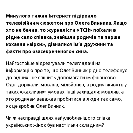
Минулого тижня Інтернет підірвало
телевізійним сюжетом про Олега Винника. Якщо
хто не бачив, то журналісти «ТСН» поїхали в
рідне село співака, знайшли родичів та перше
кохання «зірки», дізналися ім’я дружини та
факти про «засекреченого» сина.
Найгостріше відреагували телеглядачі на
інформацію про те, що Олег Винник рідно телефонує
до рідних і не спішить допомагати їм фінансово.
Одні дорікали: мовляв, мільйонер, а родичі живуть у
таких «жахливих» умовах. Інші захищали: мовляв, а
хто родичам заважав пробитися в люди так само,
як це зробив Олег Винник.
Чи ж насправді шлях найулюбленішого співка
українських жінок був настільки складним?