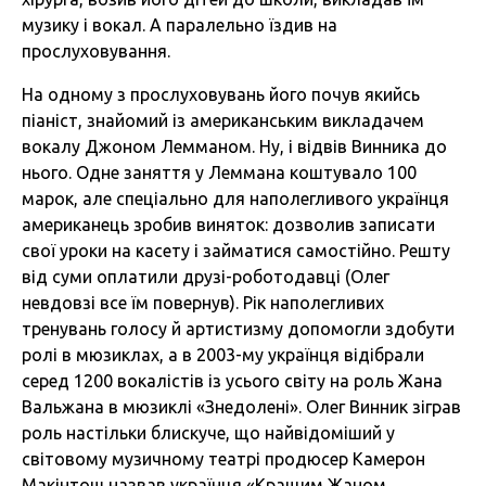
музику і вокал. А паралельно їздив на
прослуховування.
На одному з прослуховувань його почув якийсь
піаніст, знайомий із американським викладачем
вокалу Джоном Лемманом. Ну, і відвів Винника до
нього. Одне заняття у Леммана коштувало 100
марок, але спеціально для наполегливого українця
американець зробив виняток: дозволив записати
свої уроки на касету і займатися самостійно. Решту
від суми оплатили друзі-роботодавці (Олег
невдовзі все їм повернув). Рік наполегливих
тренувань голосу й артистизму допомогли здобути
ролі в мюзиклах, а в 2003-му українця відібрали
серед 1200 вокалістів із усього світу на роль Жана
Вальжана в мюзиклі «Знедолені». Олег Винник зіграв
роль настільки блискуче, що найвідоміший у
світовому музичному театрі продюсер Камерон
Макінтош назвав українця «Кращим Жаном