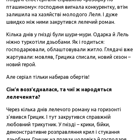
пташиному»: господиня вигнала конкурентку, втім
залишила на хазяйстві молодого Леля. І дуже
швидко між ними закрутився лелечий роман.
Кілька днів у гнізді були шури-мури. Одарка й Лель
ніжно туркотіли дзьобами. Як і годиться:
господарювали, облаштовували житло. Глядачі вже
жартували: мовляв, Грицика списали, новий сезон –
новий герой.
Але серіал тільки набирав обертів!
Сім′
я возз′
єдналася, та чиї ж народяться
лелеченята?
Через кілька днів лелечого роману на горизонті
з’явився Грицик. І тут закрутився справжній
любовний трикутник. У гнізді – крики, бійки,
демонстративне розправляння крил і стукання
дзьобами. Грицик на правах чоловіка й господаря