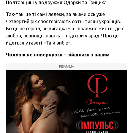
Полтавщині у подружжя Одарки та Грицика.
Так-так: це ті самі лелеки, за якими ось уже
четвертий рік спостерігають сотні тисяч українців.
Бо це не серіал, не вигадка – а справжнє життя, де є
любов, ревнощі і навіть… підозри у зраді! Про це
йдеться у газеті «Твій вибір».
Чоловік не повернувся – зійшлася з іншим
РЕКЛАМА