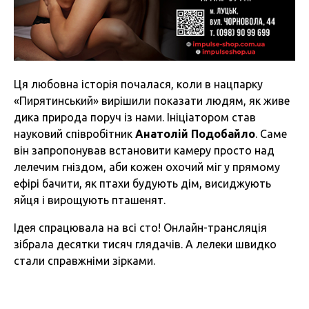
Ця любовна історія почалася, коли в нацпарку
«Пирятинський» вирішили показати людям, як живе
дика природа поруч із нами. Ініціатором став
науковий співробітник
Анатолій Подобайло
. Саме
він запропонував встановити камеру просто над
лелечим гніздом, аби кожен охочий міг у прямому
ефірі бачити, як птахи будують дім, висиджують
яйця і вирощують пташенят.
Ідея спрацювала на всі сто! Онлайн-трансляція
зібрала десятки тисяч глядачів. А лелеки швидко
стали справжніми зірками.