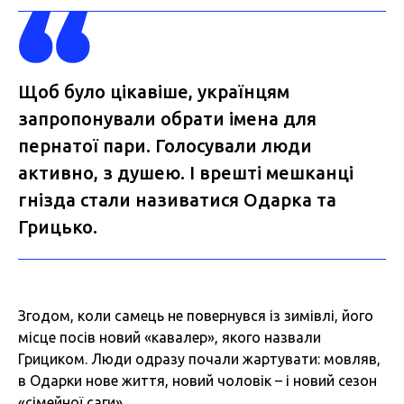
Щоб було цікавіше, українцям
запропонували обрати імена для
пернатої пари. Голосували люди
активно, з душею. І врешті мешканці
гнізда стали називатися Одарка та
Грицько.
Згодом, коли самець не повернувся із зимівлі, його
місце посів новий «кавалер», якого назвали
Грициком. Люди одразу почали жартувати: мовляв,
в Одарки нове життя, новий чоловік – і новий сезон
«сімейної саги».