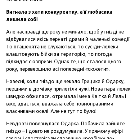
Вигнала з хати конкурентку, а її любасика
лишила собі
Але насправді ще року не минало, щоб у гнізді не
відбувалися якісь пернаті драми й маленькі комедії.
То пташенята не слухаються, то сусіди-лелеки
влаштовують бійки за територію, то погода
підкидає сюрпризи. Однак те, що сталося цього
року, перевершило всі попередні «сюжети».
Навесні, коли гніздо ще чекало Грицика й Одарку,
першими в домівку прилетіли чужі. Нова пара лелек
швидко обжилася, отримала імена Квітка й Лель і
вже, здається, вважала себе повноправними
власниками оселі. Але не тут то було!
Невдовзі повернулася Одарка. Побачила зайняте
гніздо – і довго не роздумувала. У прямому ефірі
глядачі спостерігали справжню «розбірку по-