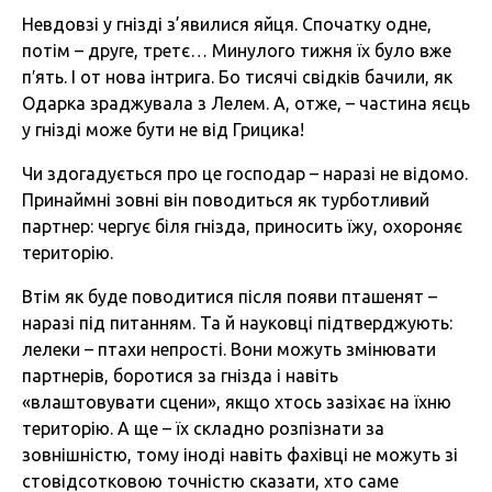
Невдовзі у гнізді з’явилися яйця. Спочатку одне,
потім – друге, третє… Минулого тижня їх було вже
п′ять. І от нова інтрига. Бо тисячі свідків бачили, як
Одарка зраджувала з Лелем. А, отже, – частина яєць
у гнізді може бути не від Грицика!
Чи здогадується про це господар – наразі не відомо.
Принаймні зовні він поводиться як турботливий
партнер: чергує біля гнізда, приносить їжу, охороняє
територію.
Втім як буде поводитися після появи пташенят –
наразі під питанням. Та й науковці підтверджують:
лелеки – птахи непрості. Вони можуть змінювати
партнерів, боротися за гнізда і навіть
«влаштовувати сцени», якщо хтось зазіхає на їхню
територію. А ще – їх складно розпізнати за
зовнішністю, тому іноді навіть фахівці не можуть зі
стовідсотковою точністю сказати, хто саме