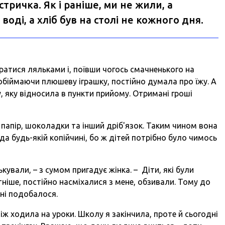
естричка. Як і раніше, ми не жили, а
воді, а хліб був на столі не кожного дня.
гратися ляльками і, поївши чогось смачненького на
, обіймаючи плюшеву іграшку, постійно думала про їжу. А
, яку відносила в пункти прийому. Отримані гроші
 папір, шоколадки та інший дріб'язок. Таким чином вона
а будь-якій копійчині, бо ж дітей потрібно було чимось
кували, – з сумом пригадує жінка. – Діти, які були
тніше, постійно насміхалися з мене, обзивали. Тому до
ні подобалося.
іж ходила на уроки. Школу я закінчила, проте й сьогодні