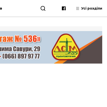
ів
Усі розділи