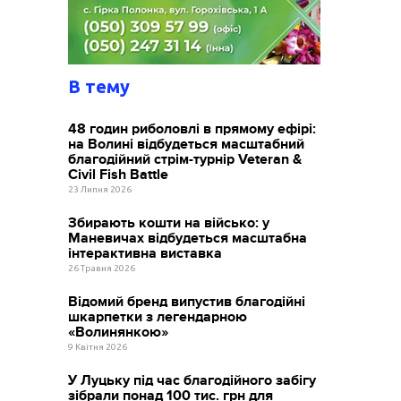
В тему
48 годин риболовлі в прямому ефірі:
на Волині відбудеться масштабний
благодійний стрім-турнір Veteran &
Civil Fish Battle
23 Липня 2026
Збирають кошти на військо: у
Маневичах відбудеться масштабна
інтерактивна виставка
26 Травня 2026
Відомий бренд випустив благодійні
шкарпетки з легендарною
«Волинянкою»
9 Квітня 2026
У Луцьку під час благодійного забігу
зібрали понад 100 тис. грн для