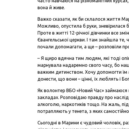
часто навчаюся на різноманітних курсах
вона й живе.
Важко сказати, як би склалося життя Ма
Можливо, опустила б руки, зневірилася 
Проте в житті 12-річної дівчинки все з
Євангельської церкви. І там знайшла те, ч
почали допомагати, а ще – розповіли про
– Я щиро вдячна тим людям, які тоді оп
марнувала надаремно свого часу, бо наше
важким дитинством. Хочу допомогти їм ма
донести, що вони – цінні, їх люблять і Бо
Як волонтер ВБО «Новий Час» займаюся 
закладах. Розповідаю правду про наслід
алкоголю, наркотиків тощо. На жаль, під
потрапляють у тенета, з яких самостійн
Сьогодні в Марини є чудовий чоловік, 