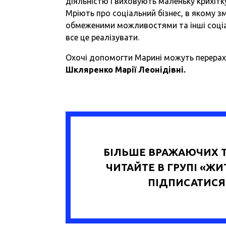
діяльністю і виховують маленьку крихітк
Мріють про соціальний бізнес, в якому 
обмеженими можливостями та інші соціал
все це реалізувати.
Охочі допомогти Марині можуть перера
Шкляренко Марії Леонідівні.
БІЛЬШЕ ВРАЖАЮЧИХ Т
ЧИТАЙТЕ В ГРУПІ «Ж
ПІДПИСАТИСЯ 