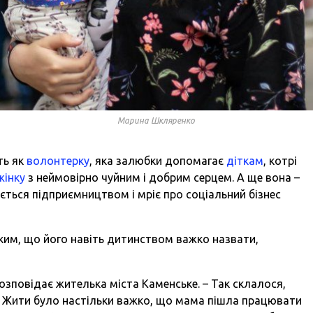
Марина Шкляренко
ть як
волонтерку
, яка залюбки допомагає
діткам
, котрі
жінку
з неймовірно чуйним і добрим серцем. А ще вона –
ється підприємництвом і мріє про соціальний бізнес
аким, що його навіть дитинством важко назвати,
розповідає жителька міста Каменське. – Так склалося,
. Жити було настільки важко, що мама пішла працювати