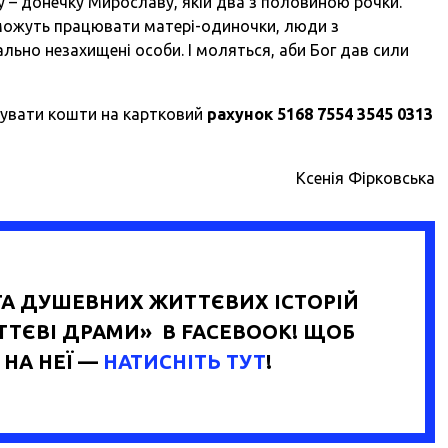
у – донечку Мирославу, якій два з половиною рочки.
зможуть працювати матері-одиночки, люди з
ьно незахищені особи. І моляться, аби Бог дав сили
хувати кошти на картковий
рахунок 5168 7554 3545 0313
Ксенія Фірковська
А ДУШЕВНИХ ЖИТТЄВИХ ІСТОРІЙ
ИТТЄВІ ДРАМИ» В FACEBOOK! ЩОБ
НА НЕЇ —
НАТИСНІТЬ ТУТ
!