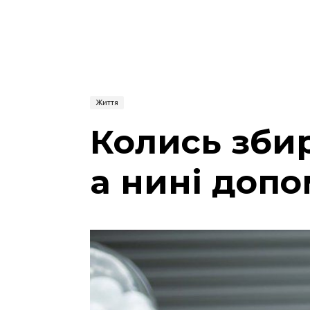
Життя
Колись збир
а нині доп