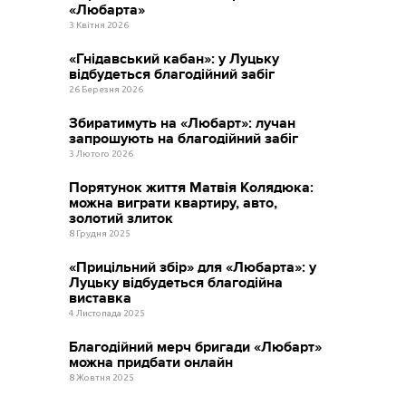
«Любарта»
3 Квітня 2026
«Гнідавський кабан»: у Луцьку
відбудеться благодійний забіг
26 Березня 2026
Збиратимуть на «Любарт»: лучан
запрошують на благодійний забіг
3 Лютого 2026
Порятунок життя Матвія Колядюка:
можна виграти квартиру, авто,
золотий злиток
8 Грудня 2025
«Прицільний збір» для «Любарта»: у
Луцьку відбудеться благодійна
виставка
4 Листопада 2025
Благодійний мерч бригади «Любарт»
можна придбати онлайн
8 Жовтня 2025