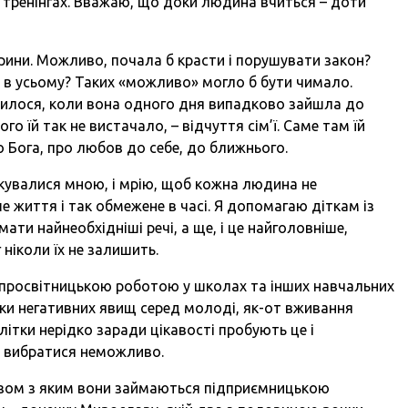
, тренінгах. Вважаю, що доки людина вчиться – доти
рини. Можливо, почала б красти і порушувати закон?
б в усьому? Таких «можливо» могло б бути чимало.
мінилося, коли вона одного дня випадково зайшла до
ого їй так не вистачало, – відчуття сім’ї. Саме там їй
 Бога, про любов до себе, до ближнього.
ікувалися мною, і мрію, щоб кожна людина не
 життя і так обмежене в часі. Я допомагаю діткам із
ти найнеобхідніші речі, а ще, і це найголовніше,
г ніколи їх не залишить.
просвітницькою роботою у школах та інших навчальних
ки негативних явищ серед молоді, як-от вживання
літки нерідко заради цікавості пробують це і
о вибратися неможливо.
разом з яким вони займаються підприємницькою