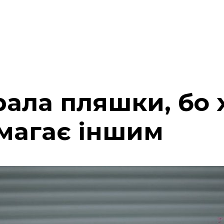
ала пляшки, бо х
омагає іншим