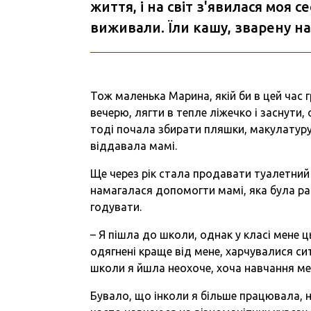
життя, і на світ з'явилася моя с
виживали. Їли кашу, зварену на 
Тож маленька Марина, якій би в цей час 
вечерю, лягти в тепле ліжечко і заснути
тоді почала збирати пляшки, макулатуру
віддавала мамі.
Ще через рік стала продавати туалетний
намагалася допомогти мамі, яка була рад
годувати.
– Я пішла до школи, однак у класі мене ць
одягнені краще від мене, харчувалися си
школи я йшла неохоче, хоча навчання ме
Бувало, що інколи я більше працювала, н