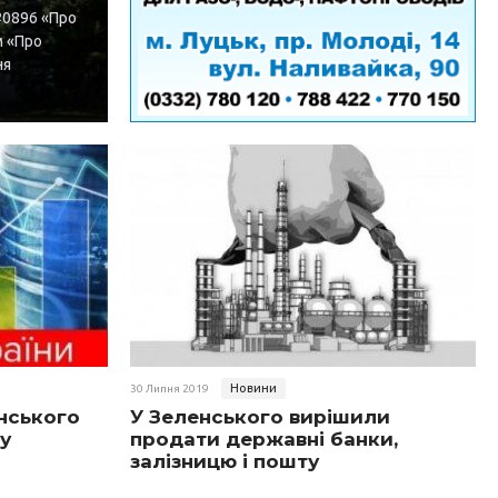
№0896 «Про
м «Про
ня
Новини
30 Липня 2019
енського
У Зеленського вирішили
у
продати державні банки,
залізницю і пошту