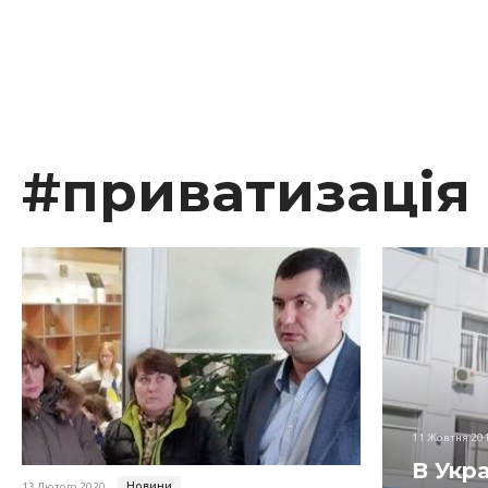
#приватизація
11 Жовтня 20
В Укра
Новини
13 Лютого 2020