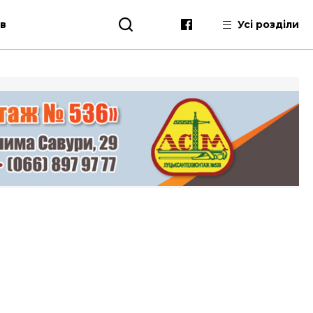
ів
Усі розділи