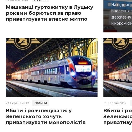
На підпис
Мешканці гуртожитку в Луцьку
внесення з
роками борються за право
державну 
приватизувати власне житло
кінокомісій
Новини
21 Серпня 2019
21 Серпня 2019
Вбити і розчленувати: у
Вбити і ро
Зеленського хочуть
Зеленсько
приватизувати монополістів
приватизу