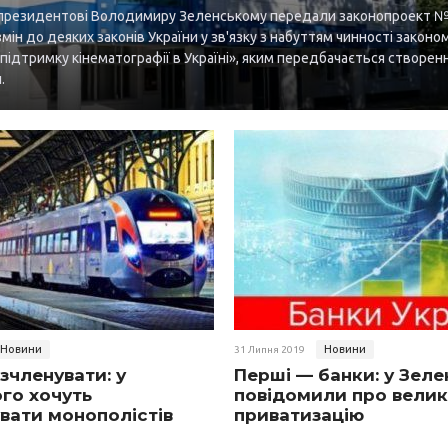
 президентові Володимиру Зеленському передали законопроект 
мін до деяких законів України у зв'язку з набуттям чинності законо
підтримку кінематографії в Україні», яким передбачається створен
.
Новини
Новини
31 Липня 2019
зчленувати: у
Перші — банки: у Зел
го хочуть
повідомили про велик
вати монополістів
приватизацію