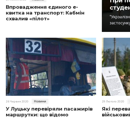
При п
Впровадження єдиного е-
студе
квитка на транспорт: Кабмін
"Укрзаліз
схвалив «пілот»
застосунку
Новини
26 Червня 2020
29 Лютого 2020
У Луцьку перевіряли пасажирів
Які перев
маршрутки: що відомо
військови