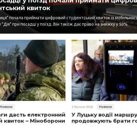
осадці у поїзд почали приймати цифро
нтський квиток
ниця" почала приймати цифровий студентський квиток із мобільног
 "Дія" при посадці у поїзд. Він також дає право на знижку у 50%.
Новини
Новини
2 Лютого 2020
аги дасть електронний
У Луцьку водії маршр
й квиток – Міноборони
продовжують брати го