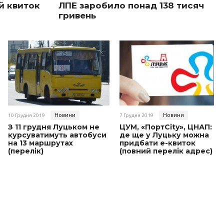
й квиток
ЛПЕ заробило понад 138 тисяч
гривень
Новини
Новини
10 Грудня 2019
7 Грудня 2019
З 11 грудня Луцьком не
ЦУМ, «ПортCity», ЦНАП:
курсуватимуть автобуси
де ще у Луцьку можна
на 13 маршрутах
придбати е-квиток
(перелік)
(повний перелік адрес)