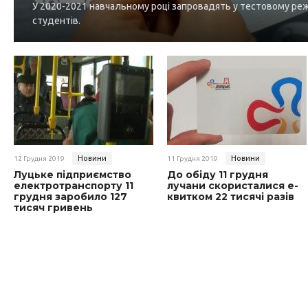
У 2020-2021 навчальному році запровадять у тестовому режи
студентів.
Новини
Новини
12 Грудня 2019
11 Грудня 2019
Луцьке підприємство
До обіду 11 грудня
електротранспорту 11
лучани скористалися е-
грудня заробило 127
квитком 22 тисячі разів
тисяч гривень