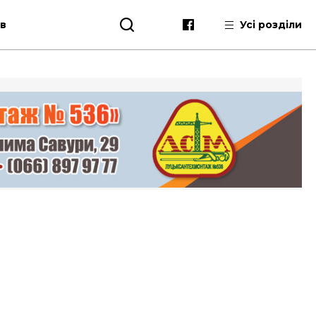
ів
Усі розділи