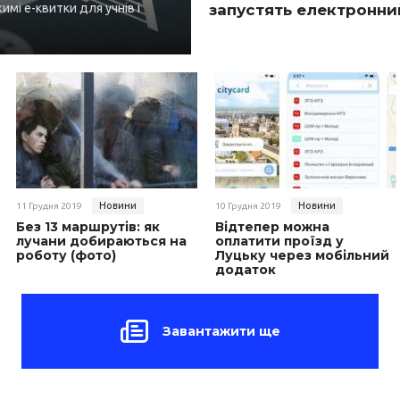
мі е-квитки для учнів і
запустять електронни
Новини
Новини
11 Грудня 2019
10 Грудня 2019
Без 13 маршрутів: як
Відтепер можна
лучани добираються на
оплатити проїзд у
роботу (фото)
Луцьку через мобільний
додаток
Завантажити ще