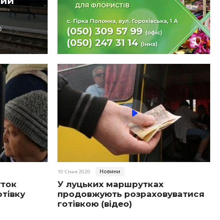
вий
о
Новини
10 Січня 2020
уток
У луцьких маршрутках
тівку
продовжують розраховуватися
готівкою (відео)