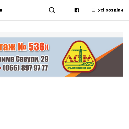
ів
Усі розділи