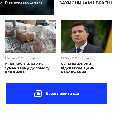
рія Кузьменка продали на
ЗАХИСНИКАМ І БІЖЕН
Новини
Новини
1 Березня 2022
25 Січня 2022
У Луцьку збирають
Як Зеленський
гуманітарну допомогу
відсвяткує День
для Києва
народження
Завантажити ще