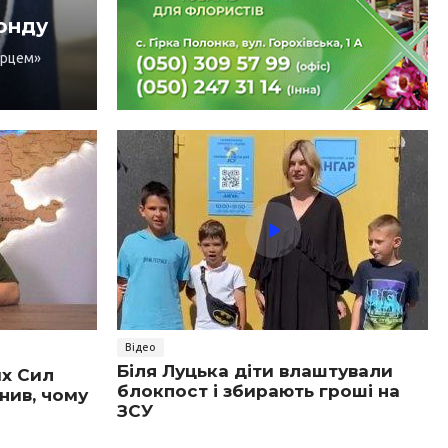
онду
ерцем»
Відео
Біля Луцька діти влаштували
их Сил
блокпост і збирають гроші на
нив, чому
ЗСУ