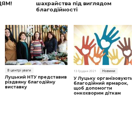
ЦЯМ!
шахрайства під виглядом
благодійності
В центрі уваги
Новини
13 Грудня 2021
Луцький НТУ представив
У Луцьку організовують
різдвяну благодійну
благодійний ярмарок,
виставку
щоб допомогти
онкохворим діткам