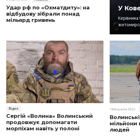
Удар рф по «Охматдиту»: на
У Ков
відбудову зібрали понад
Керівника
мільярд гривень
житомирсь
Відео
18 Вересня 2022
Сергій «Волина» Волинський
Волинські
продовжує допомагати
мільйони 
морпіхам навіть у полоні
людей