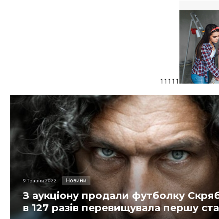
11111
Новини
9 Травня 2022
З аукціону продали футболку Скрябі
в 127 разів перевищувала першу ст