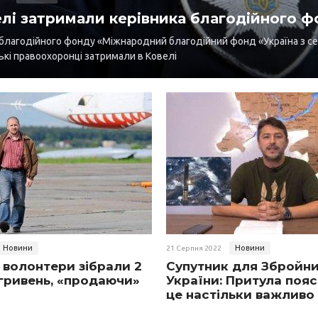
елі затримали керівника благодійного ф
 благодійного фонду «Міжнародний благодійний фонд «Україна з с
кі правоохоронці затримали в Ковелі
Новини
Новини
21 Серпня 2022
 волонтери зібрали 2
Супутник для Збройн
гривень, «продаючи»
України: Притула пояс
це настільки важливо