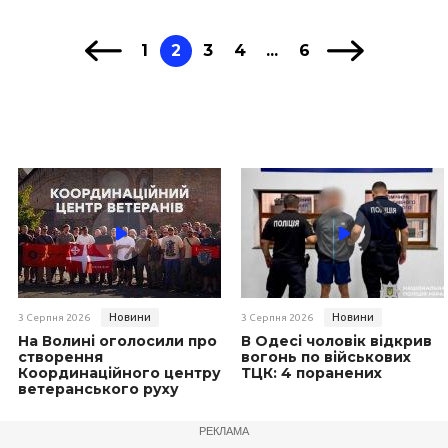
1
2
3
4
...
6
Новини
Новини
3 Серпня 2026
3 Серпня 2026
На Волині оголосили про
В Одесі чоловік відкрив
створення
вогонь по військових
Координаційного центру
ТЦК: 4 поранених
ветеранського руху
РЕКЛАМА