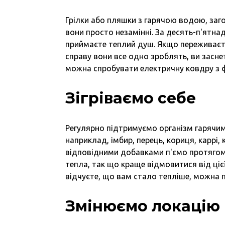
Грілки або пляшки з гарячою водою, загор
вони просто незамінні. За десять-п'ятна
приймаєте теплий душ. Якщо переживаєте 
справу вони все одно зроблять, ви засн
можна спробувати електричну ковдру з ф
Зігріваємо себе
Регулярно підтримуємо організм гарячим
наприклад, імбир, перець, кориця, каррі, 
відповідними добавками п'ємо протягом 
тепла, так що краще відмовитися від цієї і
відчуєте, що вам стало тепліше, можна 
Змінюємо локацію