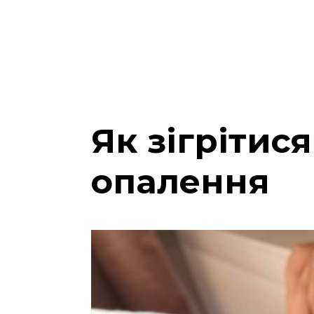
Як зігрітис
опалення