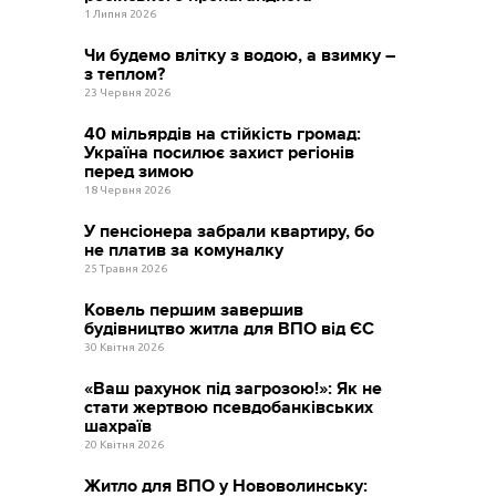
1 Липня 2026
Чи будемо влітку з водою, а взимку –
з теплом?
23 Червня 2026
40 мільярдів на стійкість громад:
Україна посилює захист регіонів
перед зимою
18 Червня 2026
У пенсіонера забрали квартиру, бо
не платив за комуналку
25 Травня 2026
Ковель першим завершив
будівництво житла для ВПО від ЄС
30 Квітня 2026
«Ваш рахунок під загрозою!»: Як не
стати жертвою псевдобанківських
шахраїв
20 Квітня 2026
Житло для ВПО у Нововолинську: