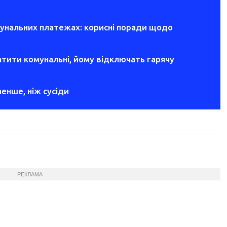
мунальних платежах: корисні поради щодо
тити комунальні, йому відключать гарячу
менше, ніж сусіди
РЕКЛАМА