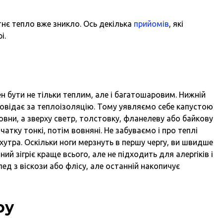
тнє тепло вже зникло. Ось декілька
прийомів
, які
і.
 бути не тільки теплим, але і багатошаровим. Нижній
дповідає за теплоізоляцію. Тому уявляємо себе капустою
овни, а зверху светр, толстовку, фланелеву або байкову
чатку тонкі, потім вовняні. Не забуваємо і про теплі
 хутра. Оскільки ноги мерзнуть в першу чергу, ви швидше
ний зігріє краще всього, але не підходить для алергіків і
ед з віскози або флісу, але останній накопичує
ру