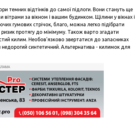
ори темних відтінків до самої підлоги. Вони стануть ще
вітрами за вікном і вашим будинком. Щілини у вікнах і
их гумових стрічок, благо, можна легко підібрати
 ризик протягу до мінімуму. Також варто згадати
встий килим. Необов'язково звертатися до запасниках
ти недорогий синтетичний. Альтернатива - килимок для
КЛАМА