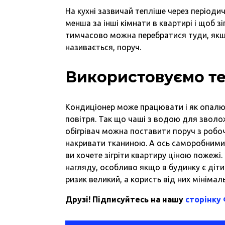
На кухні зазвичай тепліше через періоди
менша за інші кімнати в квартирі і щоб зі
тимчасово можна перебратися туди, якщо
називається, поруч.
Використовуємо те
Кондиціонер може працювати і як опалюв
повітря. Так що чаші з водою для зволо
обігрівач можна поставити поруч з робо
накривати тканиною. А ось саморобними 
ви хочете зігріти квартиру ціною пожеж
нагляду, особливо якщо в будинку є діти 
ризик великий, а користь від них мінімал
Друзі! Підписуйтесь на нашу
сторінку