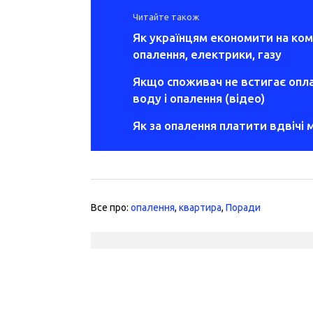
Читайте також
Як українцям економити на ко
опалення, електрики, газу
Якщо споживач не встигає опла
воду і опалення (відео)
Як за опалення платити вдвічі 
Все про:
опалення
,
квартира
,
Поради