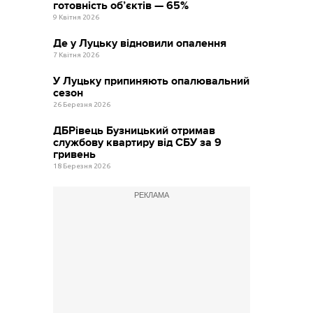
готовність об’єктів — 65%
9 Квітня 2026
Де у Луцьку відновили опалення
7 Квітня 2026
У Луцьку припиняють опалювальний
сезон
26 Березня 2026
ДБРівець Бузницький отримав
службову квартиру від СБУ за 9
гривень
18 Березня 2026
РЕКЛАМА