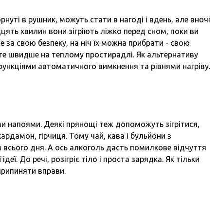
нуті в рушник, можуть стати в нагоді і вдень, але вночі
дцять хвилин вони зігріють ліжко перед сном, поки ви
за свою безпеку, на ніч їх можна прибрати - свою
ете швидше на теплому простирадлі. Як альтернативу
ункціями автоматичного вимкнення та рівнями нагріву.
и напоями. Деякі прянощі теж допоможуть зігрітися,
кардамон, гірчиця. Тому чай, кава і бульйони з
всього дня. А ось алкоголь дасть помилкове відчуття
деї. До речі, розігріє тіло і проста зарядка. Як тільки
припиняти вправи.