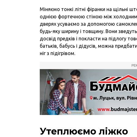
Міняємо тонкі літні фіранки на щільні шт
однією фортечною стіною між холодними 
дверях усуваємо за допомогою самоклеюч
будь-яку ширину і товщину. Вони зведуть
досвід предків і покласти на підлогу то
батьків, бабусь і дідусів, можна придба
ніг з підігрівом.
РЕ
Утеплюємо ліжко