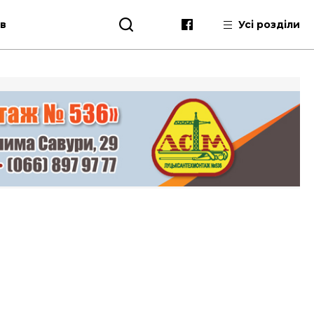
ів
Усі розділи