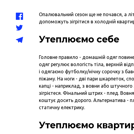
Опалювальний сезон ще не почався, а лі
допоможуть зігрітися в холодній квартир
Утеплюємо себе
Головне правило - домашній одяг повинен
одяг регулює вологість тіла, верхній ві
і одягаємо футболку/нічну сорочку з бав
піжаму. На ноги - дві пари шкарпеток, спо
капці - наприклад, з вовни або штучного
зігрієтеся. Фінальний штрих - плед. Вовня
коштує досить дорого. Альтернатива - пл
статичну електрику.
Утеплюємо кварти