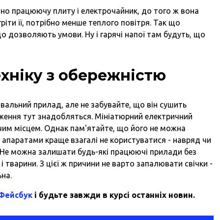
чно працюючу плиту і електрочайник, до того ж вона
гріти її, потрібно менше теплого повітря. Так що
 дозволяють умови. Ну і гарячі напої там будуть, що
хніку з обережністю
альний прилад, але не забувайте, що він сушить
ження тут знадобляться. Мініатюрний електричний
чим місцем. Однак пам'ятайте, що його не можна
апаратами краще взагалі не користуватися - навряд чи
і. Не можна залишати будь-які працюючі прилади без
і тварини. З цієї ж причини не варто запалювати свічки -
ьна.
 Фейсбук
і будьте завжди в курсі останніх новин.