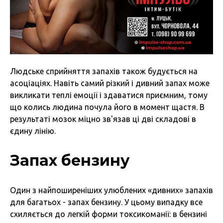
Людське сприйняття запахів також будується на
асоціаціях. Навіть самий різкий і дивний запах може
викликати теплі емоції і здаватися приємним, тому
що колись людина почула його в момент щастя. В
результаті мозок міцно зв'язав ці дві складові в
єдину лінію.
Запах бензину
Один з найпоширеніших улюблених «дивних» запахів
для багатьох - запах бензину. У цьому випадку все
схиляється до легкій форми токсикоманії: в бензині