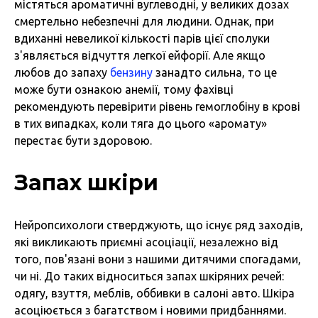
містяться ароматичні вуглеводні, у великих дозах
смертельно небезпечні для людини. Однак, при
вдиханні невеликої кількості парів цієї сполуки
з'являється відчуття легкої ейфорії. Але якщо
любов до запаху
бензину
занадто сильна, то це
може бути ознакою анемії, тому фахівці
рекомендують перевірити рівень гемоглобіну в крові
в тих випадках, коли тяга до цього «аромату»
перестає бути здоровою.
Запах шкіри
Нейропсихологи стверджують, що існує ряд заходів,
які викликають приємні асоціації, незалежно від
того, пов'язані вони з нашими дитячими спогадами,
чи ні. До таких відноситься запах шкіряних речей:
одягу, взуття, меблів, оббивки в салоні авто. Шкіра
асоціюється з багатством і новими придбаннями.