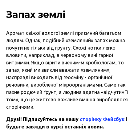
Запах землі
Аромат свіжої вологої землі приємний багатьом
людям. Однак, подібний «земляний» запах можна
почути не тільки від ґрунту. Схожі нотки легко
вловити, наприклад, в червоному вині гарної
витримки. Якщо вірити вченим-мікробіологам, то
запах, який ми звикли вважати «земляним»,
насправді виходить від геосміну - органічної
речовини, виробленої мікроорганізмами. Саме так
пахне родючий ґрунт, а людина здатна «відчути» її
тому, що це життєво важливе вміння вироблялося
сторіччями.
Друзі! Підписуйтесь на нашу
сторінку Фейсбук
і
будьте завжди в курсі останніх новин.