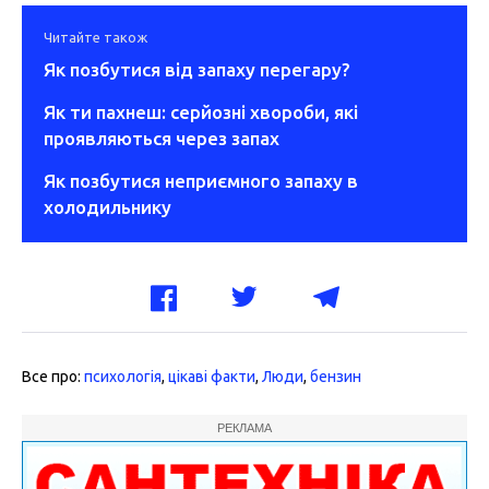
Читайте також
Як позбутися від запаху перегару?
Як ти пахнеш: серйозні хвороби, які
проявляються через запах
Як позбутися неприємного запаху в
холодильнику
Все про:
психологія
,
цікаві факти
,
Люди
,
бензин
РЕКЛАМА