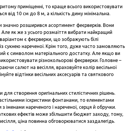
ритому приміщенні, то краще всього використовувати
ся від 10 см до 8 м, а кількість диму мінімальна.
ки значно розширився асортимент феєрверків. Вони
. Але як же з усього розмаїття вибрати найкращий
варіантом є феєрверки, що зображують білі
із сукнею нареченої. Крім того, дуже часто замовляють
кий є символом матеріального достатку. Але якщо ви
використовувати різнокольорові феєрверки. Головне –
раючи салют на весілля, враховуйте колір весільної
інуйте відтінки весільних аксесуарів та святкового
 для створення оригінальних стилістичних рішень.
астільними іскристими фонтанами, то елементами
з іменами нареченого і нареченої, серця й обручки.
ткових ефектів може збільшити бюджет заходу, тому,
есілля, ціна повинна обговорюватися заздалегідь.