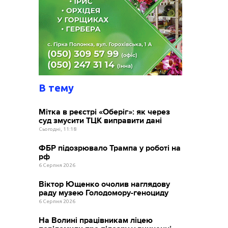
В тему
Мітка в реєстрі «Оберіг»: як через
суд змусити ТЦК виправити дані
Сьогодні, 11:18
ФБР підозрювало Трампа у роботі на
рф
6 Серпня 2026
Віктор Ющенко очолив наглядову
раду музею Голодомору-геноциду
6 Серпня 2026
На Волині працівникам ліцею