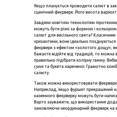
Якщо планується проводити салют в зак
сценічний феєрверк. Його висота варіюєть
Завдяки новітнім технологіям піротехні
можуть бути різні за формою і кольором
салют для весільного свята? Класичним 
хризантеми, вони ідеально поєднуються 
феєрверк з ефектом «золотого дощу», я
бажаєте відійти від традицій, то можна 
правильно підібрати колірну гамму. Виби
сукні та букета нареченої. Грамотно комб
салюту.
Також можна використовувати феєрверки
Наприклад, якщо фуршет прикрашений н
наземного феєрверку можуть бути написи 
Варто зауважити, що використання дода
замовляючи неординарний феєрверк на в