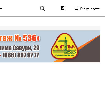
ів
Усі розділи