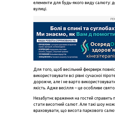
елементи для будь-якого виду салюту: де
вулиці.
РЕ
Для того, щоб весільний феєрверк повні
використовувати всі рівні сучасної піро
дорожче, але і не варто використовуват
якість. Адже весілля – це особливе свят
Незабутнє враження на гостей справить
стати висотний салют. Але такі шоу мож
враховувати, що висота паркового салют