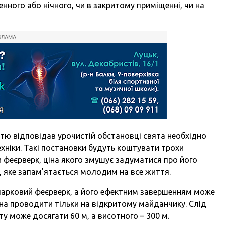
нного або нічного, чи в закритому приміщенні, чи на
КЛАМА
стю відповідав урочистій обстановці свята необхідно
техніки. Такі постановки будуть коштувати трохи
и феєрверк, ціна якого змушує задуматися про його
о, яке запам'ятається молодим на все життя.
 парковий феєрверк, а його ефектним завершенням може
на проводити тільки на відкритому майданчику. Слід
у може досягати 60 м, а висотного – 300 м.