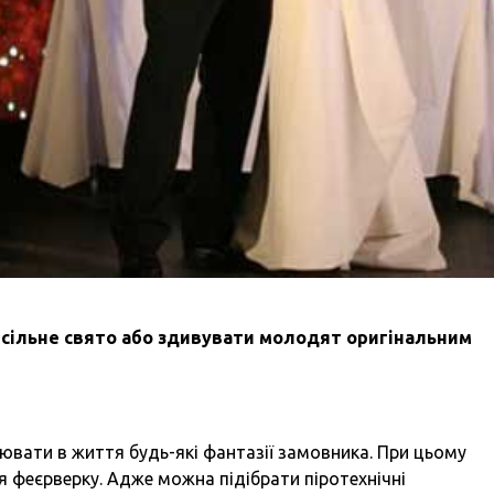
есільне свято або здивувати молодят оригінальним
лювати в життя будь-які фантазії замовника. При цьому
я феєрверку. Адже можна підібрати піротехнічні