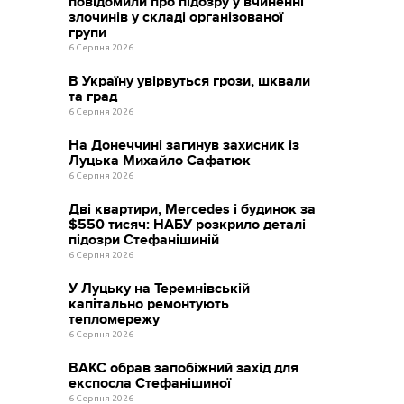
повідомили про підозру у вчиненні
злочинів у складі організованої
групи
6 Серпня 2026
В Україну увірвуться грози, шквали
та град
6 Серпня 2026
На Донеччині загинув захисник із
Луцька Михайло Сафатюк
6 Серпня 2026
Дві квартири, Mercedes і будинок за
$550 тисяч: НАБУ розкрило деталі
підозри Стефанішиній
6 Серпня 2026
У Луцьку на Теремнівській
капітально ремонтують
тепломережу
6 Серпня 2026
ВАКС обрав запобіжний захід для
експосла Стефанішиної
6 Серпня 2026