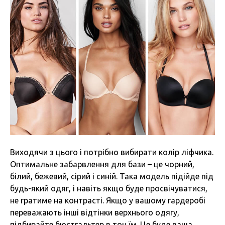
Виходячи з цього і потрібно вибирати колір ліфчика.
Оптимальне забарвлення для бази – це чорний,
білий, бежевий, сірий і синій. Така модель підійде під
будь-який одяг, і навіть якщо буде просвічуватися,
не гратиме на контрасті. Якщо у вашому гардеробі
переважають інші відтінки верхнього одягу,
підбирайте бюстгальтер в тон їм. Це буде ваша