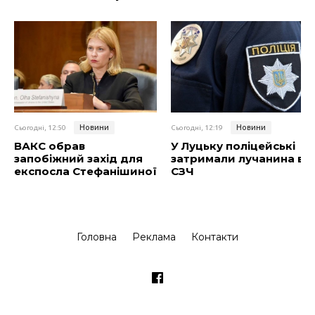
Новини
Новини
Сьогодні, 12:50
Сьогодні, 12:19
ВАКС обрав
У Луцьку поліцейські
запобіжний захід для
затримали лучанина в
експосла Стефанішиної
СЗЧ
Головна
Реклама
Контакти