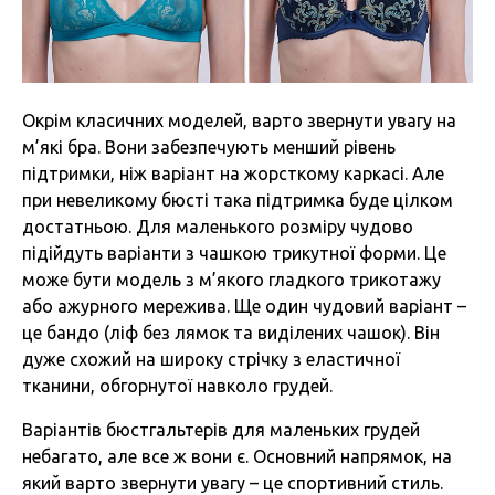
Окрім класичних моделей, варто звернути увагу на
м’які бра. Вони забезпечують менший рівень
підтримки, ніж варіант на жорсткому каркасі. Але
при невеликому бюсті така підтримка буде цілком
достатньою. Для маленького розміру чудово
підійдуть варіанти з чашкою трикутної форми. Це
може бути модель з м’якого гладкого трикотажу
або ажурного мережива. Ще один чудовий варіант –
це бандо (ліф без лямок та виділених чашок). Він
дуже схожий на широку стрічку з еластичної
тканини, обгорнутої навколо грудей.
Варіантів бюстгальтерів для маленьких грудей
небагато, але все ж вони є. Основний напрямок, на
який варто звернути увагу – це спортивний стиль.