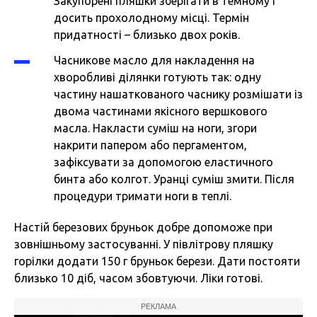
Закупорені пляшки зберігати в темному і
досить прохолодному місці. Термін
придатності – близько двох років.
Часникове масло для накладення на
хворобливі ділянки готують так: одну
частину нашаткованого часнику розмішати із
двома частинами якісного вершкового
масла. Накласти суміш на ноги, згори
накрити папером або пергаментом,
зафіксувати за допомогою еластичного
бинта або колгот. Уранці суміш змити. Після
процедури тримати ноги в теплі.
Настій березових бруньок добре допоможе при
зовнішньому застосуванні. У півлітрову пляшку
горілки додати 150 г бруньок берези. Дати постояти
близько 10 діб, часом збовтуючи. Ліки готові.
РЕКЛАМА