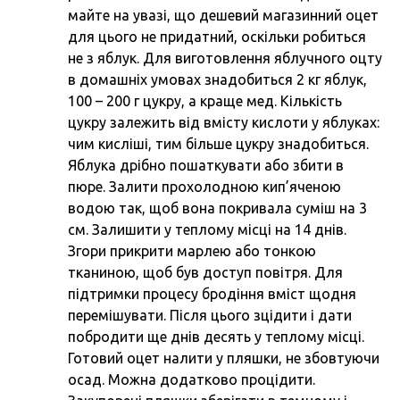
майте на увазі, що дешевий магазинний оцет
для цього не придатний, оскільки робиться
не з яблук. Для виготовлення яблучного оцту
в домашніх умовах знадобиться 2 кг яблук,
100 – 200 г цукру, а краще мед. Кількість
цукру залежить від вмісту кислоти у яблуках:
чим кисліші, тим більше цукру знадобиться.
Яблука дрібно пошаткувати або збити в
пюре. Залити прохолодною кип’яченою
водою так, щоб вона покривала суміш на 3
см. Залишити у теплому місці на 14 днів.
Згори прикрити марлею або тонкою
тканиною, щоб був доступ повітря. Для
підтримки процесу бродіння вміст щодня
перемішувати. Після цього зцідити і дати
побродити ще днів десять у теплому місці.
Готовий оцет налити у пляшки, не збовтуючи
осад. Можна додатково процідити.