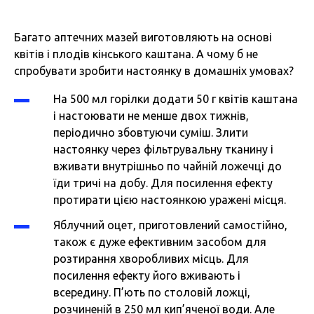
Багато аптечних мазей виготовляють на основі
квітів і плодів кінського каштана. А чому б не
спробувати зробити настоянку в домашніх умовах?
На 500 мл горілки додати 50 г квітів каштана
і настоювати не менше двох тижнів,
періодично збовтуючи суміш. Злити
настоянку через фільтрувальну тканину і
вживати внутрішньо по чайній ложечці до
їди тричі на добу. Для посилення ефекту
протирати цією настоянкою уражені місця.
Яблучний оцет, приготовлений самостійно,
також є дуже ефективним засобом для
розтирання хворобливих місць. Для
посилення ефекту його вживають і
всередину. П’ють по столовій ложці,
розчиненій в 250 мл кип’яченої води. Але