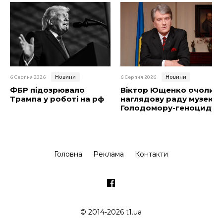
Новини
Новини
6 Серпня 2026
6 Серпня 2026
ФБР підозрювало
Віктор Ющенко очолив
Трампа у роботі на рф
наглядову раду музею
Голодомору-геноциду
Головна
Реклама
Контакти
© 2014-2026 t1.ua